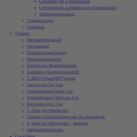
Geschichte des Lebendschach
Lebendschach-Aufführung im Klosterbauhof
Jubiläumsprogramm
Trainingszeiten
Spiellokal
Turniere
Vereinsmeisterschaft
Vereinspokal
Frühlingsschnellschach
Herbstschnellschach
Ebersberger Bronsteinturnier
Landkreis-Einzelmeisterschaft
3. B&O Schach960 Festival
Osteria-Am-Tor Cup
Steuerberatung-Hatax Cup
Schlossbrauerei Maxlrain Cup
Herrmann-CNC Cup
5. Open Air Blitzturnier
Offenes Schnellschachturnier für Jugendliche
6. Open Air Blitzturnier – abgesagt
Jubiläumsblitzturnier
Erwachsene