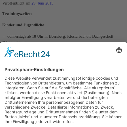
Veröffentlicht am
29. Juni 2015
Trainingszeiten
Kinder und Jugendliche
→ donnerstags ab 18 Uhr in Ebersberg, Klosterbauhof, Dachgeschoß
"Unterm First"
Erwachsene
→ donnerstags ab 19:30 Uhr in Ebersberg, Klosterbauhof, Dachgeschoß
"Unterm First"
→ freitags ab 18 Uhr in Grafing, VHS-Räume, Kirchenplatz 3
die tägliche Schachaufgabe
Kategorien
Kategorien