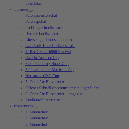
Spiellokal
Turniere
Vereinsmeisterschaft
Vereinspokal
Frühlingsschnellschach
Herbstschnellschach
Ebersberger Bronsteinturnier
Landkreis-Einzelmeisterschaft
3. B&O Schach960 Festival
Osteria-Am-Tor Cup
Steuerberatung-Hatax Cup
Schlossbrauerei Maxlrain Cup
Herrmann-CNC Cup
5. Open Air Blitzturnier
Offenes Schnellschachturnier für Jugendliche
6. Open Air Blitzturnier – abgesagt
Jubiläumsblitzturnier
Erwachsene
1. Mannschaft
2. Mannschaft
3. Mannschaft