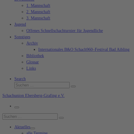
1. Mannschaft
2. Mannschaft
3. Mannschaft
Jugend
Offenes Schnellschachturnier für Jugendliche
Sonstiges
Archiv
Internationales B&O Schach960–Festival Bad Aibling
Bibliothek
Glossar
Links
Search
Suche
Suchen …
Schachunion Ebersberg-Grafing e.V.
Menü
Suche
Suchen …
Aktuelles
alle Termine