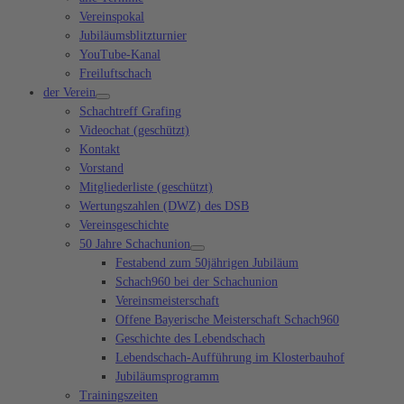
Vereinspokal
Jubiläumsblitzturnier
YouTube-Kanal
Freiluftschach
der Verein
Schachtreff Grafing
Videochat (geschützt)
Kontakt
Vorstand
Mitgliederliste (geschützt)
Wertungszahlen (DWZ) des DSB
Vereinsgeschichte
50 Jahre Schachunion
Festabend zum 50jährigen Jubiläum
Schach960 bei der Schachunion
Vereinsmeisterschaft
Offene Bayerische Meisterschaft Schach960
Geschichte des Lebendschach
Lebendschach-Aufführung im Klosterbauhof
Jubiläumsprogramm
Trainingszeiten