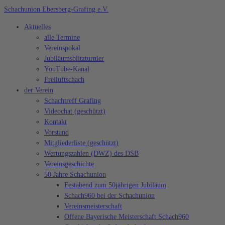
Zum
Schachunion Ebersberg-Grafing e.V.
Inhalt
Aktuelles
springen
alle Termine
Vereinspokal
Jubiläumsblitzturnier
YouTube-Kanal
Freiluftschach
der Verein
Schachtreff Grafing
Videochat (geschützt)
Kontakt
Vorstand
Mitgliederliste (geschützt)
Wertungszahlen (DWZ) des DSB
Vereinsgeschichte
50 Jahre Schachunion
Festabend zum 50jährigen Jubiläum
Schach960 bei der Schachunion
Vereinsmeisterschaft
Offene Bayerische Meisterschaft Schach960