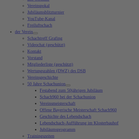
Vereinspokal
Jubiläumsblitzturnier
YouTube-Kanal
Freiluftschach
der Verein
Schachtreff Grafing
Videochat (geschützt)
Kontakt
Vorstand
Mitgliederliste (geschützt)
Wertungszahlen (DWZ) des DSB
Vereinsgeschichte
50 Jahre Schachunion
Festabend zum 50jährigen Jubiläum
Schach960 bei der Schachunion
Vereinsmeisterschaft
Offene Bayerische Meisterschaft Schach960
Geschichte des Lebendschach
Lebendschach-Aufführung im Klosterbauhof
Jubiläumsprogramm
Trainingszeiten