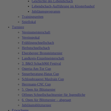
Geschichte des Lebendschach
Lebendschach-Aufführung im Klosterbauhof
Jubiläumsprogramm
Trainingszeiten
Spiellokal
Turniere
Vereinsmeisterschaft
Vereinspokal
Frühlingsschnellschach
Herbstschnellschach
Ebersberger Bronsteinturnier
Landkreis-Einzelmeisterschaft
3. B&O Schach960 Festival
Osteria-Am-Tor Cup
Steuerberatung-Hatax Cup
Schlossbrauerei Maxlrain Cup
Herrmann-CNC Cup
5. Open Air Blitzturnier
Offenes Schnellschachturnier für Jugendliche
6. Open Air Blitzturnier – abgesagt
Jubiläumsblitzturnier
Erwachsene