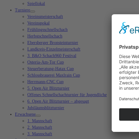
Spiellokal
Turniere
Vereinsmeisterschaft
Vereinspokal
Frühlingsschnellschach
Herbstschnellschach
Ebersberger Bronsteinturnier
Landkreis-Einzelmeisterschaft
3. B&O Schach960 Festival
Osteria-Am-Tor Cup
Steuerberatung-Hatax Cup
Schlossbrauerei Maxlrain Cup
Herrmann-CNC Cup
5. Open Air Blitzturnier
Offenes Schnellschachturnier für Jugendliche
6. Open Air Blitzturnier – abgesagt
Jubiläumsblitzturnier
Erwachsene
1. Mannschaft
2. Mannschaft
3. Mannschaft