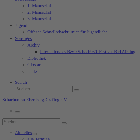
1. Mannschaft
2. Mannschaft
3. Mannschaft
Jugend
Offenes Schnellschachturnier für Jugendliche
Sonstiges
Archiv
Internationales B&O Schach960–Festival Bad Aibling
Bibliothek
Glossar
Links
Search
Suche
Suchen …
Schachunion Ebersberg-Grafing e.V.
Menü
Suche
Suchen …
Aktuelles
alle Termine