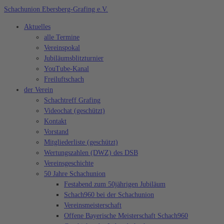
Zum
Schachunion Ebersberg-Grafing e.V.
Inhalt
Aktuelles
springen
alle Termine
Vereinspokal
Jubiläumsblitzturnier
YouTube-Kanal
Freiluftschach
der Verein
Schachtreff Grafing
Videochat (geschützt)
Kontakt
Vorstand
Mitgliederliste (geschützt)
Wertungszahlen (DWZ) des DSB
Vereinsgeschichte
50 Jahre Schachunion
Festabend zum 50jährigen Jubiläum
Schach960 bei der Schachunion
Vereinsmeisterschaft
Offene Bayerische Meisterschaft Schach960