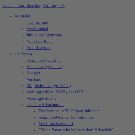
Zum
Schachunion Ebersberg-Grafing e.V.
Inhalt
Aktuelles
springen
alle Termine
Vereinspokal
Jubiläumsblitzturnier
YouTube-Kanal
Freiluftschach
der Verein
Schachtreff Grafing
Videochat (geschützt)
Kontakt
Vorstand
Mitgliederliste (geschützt)
Wertungszahlen (DWZ) des DSB
Vereinsgeschichte
50 Jahre Schachunion
Festabend zum 50jährigen Jubiläum
Schach960 bei der Schachunion
Vereinsmeisterschaft
Offene Bayerische Meisterschaft Schach960