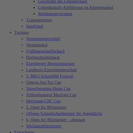
Geschichte des Lebendschach
Lebendschach-Aufführung im Klosterbauhof
Jubiläumsprogramm
Trainingszeiten
Spiellokal
Turniere
Vereinsmeisterschaft
Vereinspokal
Frühlingsschnellschach
Herbstschnellschach
Ebersberger Bronsteinturnier
Landkreis-Einzelmeisterschaft
3. B&O Schach960 Festival
Osteria-Am-Tor Cup
Steuerberatung-Hatax Cup
Schlossbrauerei Maxlrain Cup
Herrmann-CNC Cup
5. Open Air Blitzturnier
Offenes Schnellschachturnier für Jugendliche
6. Open Air Blitzturnier – abgesagt
Jubiläumsblitzturnier
Erwachsene