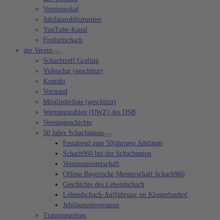
Vereinspokal
Jubiläumsblitzturnier
YouTube-Kanal
Freiluftschach
der Verein
Schachtreff Grafing
Videochat (geschützt)
Kontakt
Vorstand
Mitgliederliste (geschützt)
Wertungszahlen (DWZ) des DSB
Vereinsgeschichte
50 Jahre Schachunion
Festabend zum 50jährigen Jubiläum
Schach960 bei der Schachunion
Vereinsmeisterschaft
Offene Bayerische Meisterschaft Schach960
Geschichte des Lebendschach
Lebendschach-Aufführung im Klosterbauhof
Jubiläumsprogramm
Trainingszeiten