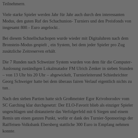
Teilnehmern.
Viele starke Spieler werden Jahr für Jahr auch durch den interessanten
Modus, den guten Ruf des Schachunion- Turniers und den Preisfonds von
insgesamt 800.- Euro angelockt..
Bei diesem Schnellschachopen wurde wieder mit Digitaluhren nach dem
Bronstein-Modus gespielt , ein System, bei dem jeder Spieler pro Zug
zusätzliche Zeitreserven erhält.
Die 7 Runden nach Schweizer System wurden von dem für die Computer-
Auslosung zuständigen Lokalmatador FM Ulrich Zenker in sieben Stunden
– von 13 Uhr bis 20 Uhr – abgewickelt, Turnierleiterund Schiedsrichter
Georg Schweiger hatte bei dem überaus fairen Verlauf eigentlich nichts zu
tun..
Nach den sieben Partien hatte sich Großmeister Egor Krivoborodov vom
SC Garching klar durchgesetzt: Der ELO-Favorit blieb als einziger Spieler
ungeschlagen und distanzierte das Verfolgerfeld mit 6 Siegen und einem
Remis um einen ganzen Punkt, wofür er dank des Turnier-Sponsorings der
Raiffeisen-Volksbank Ebersberg stattliche 300 Euro in Empfang nehmen
konnte.