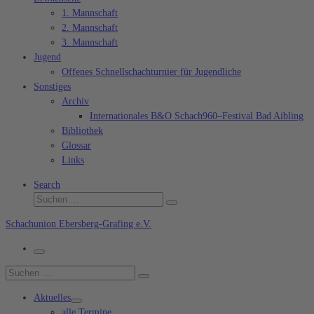
1. Mannschaft
2. Mannschaft
3. Mannschaft
Jugend
Offenes Schnellschachturnier für Jugendliche
Sonstiges
Archiv
Internationales B&O Schach960–Festival Bad Aibling
Bibliothek
Glossar
Links
Search
Suche
Suchen …
Schachunion Ebersberg-Grafing e.V.
Menü
Suche
Suchen …
Aktuelles
alle Termine