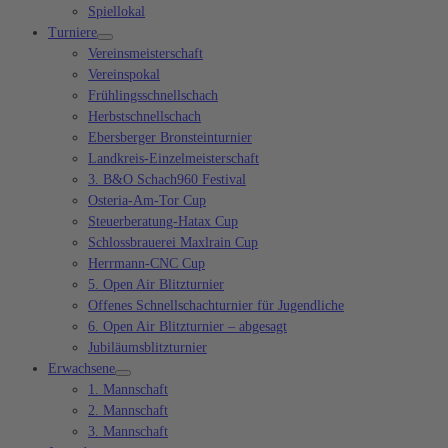
Spiellokal
Turniere
Vereinsmeisterschaft
Vereinspokal
Frühlingsschnellschach
Herbstschnellschach
Ebersberger Bronsteinturnier
Landkreis-Einzelmeisterschaft
3. B&O Schach960 Festival
Osteria-Am-Tor Cup
Steuerberatung-Hatax Cup
Schlossbrauerei Maxlrain Cup
Herrmann-CNC Cup
5. Open Air Blitzturnier
Offenes Schnellschachturnier für Jugendliche
6. Open Air Blitzturnier – abgesagt
Jubiläumsblitzturnier
Erwachsene
1. Mannschaft
2. Mannschaft
3. Mannschaft