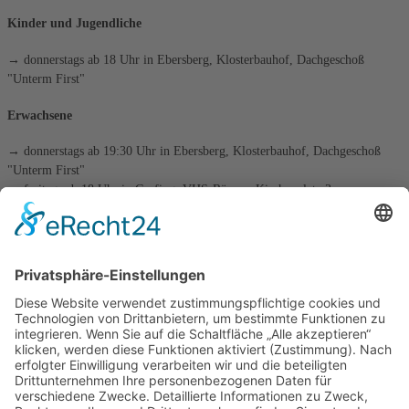
Kinder und Jugendliche
→ donnerstags ab 18 Uhr in Ebersberg, Klosterbauhof, Dachgeschoß
"Unterm First"
Erwachsene
→ donnerstags ab 19:30 Uhr in Ebersberg, Klosterbauhof, Dachgeschoß
"Unterm First"
→ freitags ab 18 Uhr in Grafing, VHS-Räume, Kirchenplatz 3
die tägliche Schachaufgabe
Kategorien
Kategorien
Archiv
Archiv