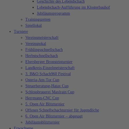
Geschichte des Lebendschach
Lebendschach-Aufführung im Klosterbauhof
Jubiläumsprogramm
Trainingszeiten
Spiellokal
Turniere
Vereinsmeisterschaft
Vereinspokal
Frühlingsschnellschach
Herbstschnellschach
Ebersberger Bronsteinturnier
Landkreis-Einzelmeisterschaft
3. B&O Schach960 Festival
Osteria-Am-Tor Cup
Steuerberatung-Hatax Cup
Schlossbrauerei Maxlrain Cup
Herrmann-CNC Cup
5. Open Air Blitzturnier
Offenes Schnellschachturnier für Jugendliche
6. Open Air Blitzturnier – abgesagt
Jubiläumsblitzturnier
Erwachsene