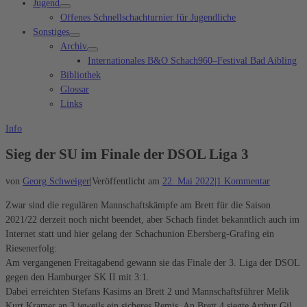
Jugend
Offenes Schnellschachturnier für Jugendliche
Sonstiges
Archiv
Internationales B&O Schach960–Festival Bad Aibling
Bibliothek
Glossar
Links
Info
Sieg der SU im Finale der DSOL Liga 3
von
Georg Schweiger
|
Veröffentlicht am
22. Mai 2022
|
1 Kommentar
Zwar sind die regulären Mannschaftskämpfe am Brett für die Saison
2021/22 derzeit noch nicht beendet, aber Schach findet bekanntlich auch im
Internet statt und hier gelang der Schachunion Ebersberg-Grafing ein
Riesenerfolg:
Am vergangenen Freitagabend gewann sie das Finale der 3. Liga der DSOL
gegen den Hamburger SK II mit 3:1.
Dabei erreichten Stefans Kasims an Brett 2 und Mannschaftsführer Melik
Kurt Kramer an 3 jeweils ein sicheres Remis. An Brett 4 siegte Arthur Gil