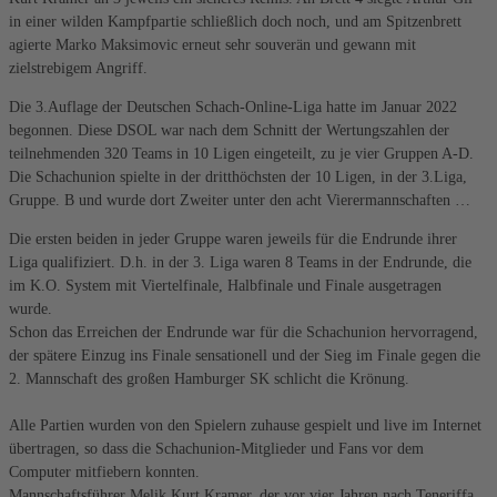
in einer wilden Kampfpartie schließlich doch noch, und am Spitzenbrett
agierte Marko Maksimovic erneut sehr souverän und gewann mit
zielstrebigem Angriff.
Die 3.Auflage der Deutschen Schach-Online-Liga hatte im Januar 2022
begonnen. Diese DSOL war nach dem Schnitt der Wertungszahlen der
teilnehmenden 320 Teams in 10 Ligen eingeteilt, zu je vier Gruppen A-D.
Die Schachunion spielte in der dritthöchsten der 10 Ligen, in der 3.Liga,
Gruppe. B und wurde dort Zweiter unter den acht Vierermannschaften …
Die ersten beiden in jeder Gruppe waren jeweils für die Endrunde ihrer
Liga qualifiziert. D.h. in der 3. Liga waren 8 Teams in der Endrunde, die
im K.O. System mit Viertelfinale, Halbfinale und Finale ausgetragen
wurde.
Schon das Erreichen der Endrunde war für die Schachunion hervorragend,
der spätere Einzug ins Finale sensationell und der Sieg im Finale gegen die
2. Mannschaft des großen Hamburger SK schlicht die Krönung.
Alle Partien wurden von den Spielern zuhause gespielt und live im Internet
übertragen, so dass die Schachunion-Mitglieder und Fans vor dem
Computer mitfiebern konnten.
Mannschaftsführer Melik Kurt Kramer, der vor vier Jahren nach Teneriffa