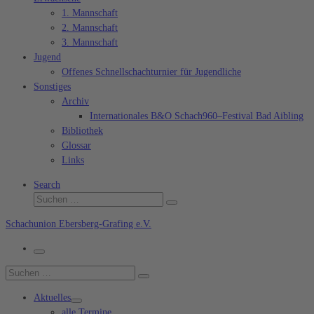
1. Mannschaft
2. Mannschaft
3. Mannschaft
Jugend
Offenes Schnellschachturnier für Jugendliche
Sonstiges
Archiv
Internationales B&O Schach960–Festival Bad Aibling
Bibliothek
Glossar
Links
Search
Suche
Suchen …
Schachunion Ebersberg-Grafing e.V.
Menü
Suche
Suchen …
Aktuelles
alle Termine