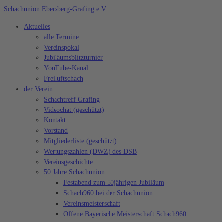
Zum
Schachunion Ebersberg-Grafing e.V.
Inhalt
Aktuelles
springen
alle Termine
Vereinspokal
Jubiläumsblitzturnier
YouTube-Kanal
Freiluftschach
der Verein
Schachtreff Grafing
Videochat (geschützt)
Kontakt
Vorstand
Mitgliederliste (geschützt)
Wertungszahlen (DWZ) des DSB
Vereinsgeschichte
50 Jahre Schachunion
Festabend zum 50jährigen Jubiläum
Schach960 bei der Schachunion
Vereinsmeisterschaft
Offene Bayerische Meisterschaft Schach960