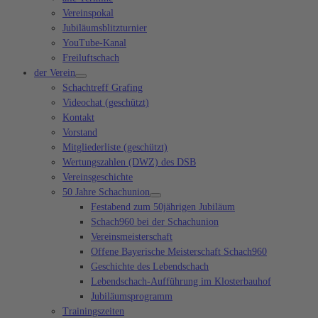
Vereinspokal
Jubiläumsblitzturnier
YouTube-Kanal
Freiluftschach
der Verein
Schachtreff Grafing
Videochat (geschützt)
Kontakt
Vorstand
Mitgliederliste (geschützt)
Wertungszahlen (DWZ) des DSB
Vereinsgeschichte
50 Jahre Schachunion
Festabend zum 50jährigen Jubiläum
Schach960 bei der Schachunion
Vereinsmeisterschaft
Offene Bayerische Meisterschaft Schach960
Geschichte des Lebendschach
Lebendschach-Aufführung im Klosterbauhof
Jubiläumsprogramm
Trainingszeiten