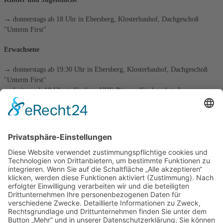
→ donnerstags ab 18 Uhr in Ebersberg, Klosterbauhof, Dachgeschoß
"Unterm First"
Erwachsene
→ donnerstags ab 19:30 Uhr in Ebersberg, Klosterbauhof, Dachgeschoß
"Unterm First"
→ freitags ab 18 Uhr in Grafing, VHS-Räume, Kirchenplatz 3
die tägliche Schachaufgabe
Kategorien
Kategorien
Archiv
Archiv
Beitragsnavigation