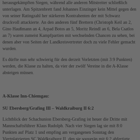
herausgekämpften Siegen, während alle anderen Mitstreiter schließlich
unterlagen. Am Spitzenbrett fand Johannes Einzinger kein Mittel gegen den
von seiner Ratingzahl her stärkeren Kontrahenten der mit Schwarz
druckvoll attackierte. An den anderen fünf Brettern (Christoph Keil an 2,
Gino Haußmann an 4, Arpad Botos an 5, Moritz Reindl an 6, Bela Csatlos
an 7) waren zumeist Kampfpartien mit wechselnden Chancen zu sehen, bei
denen aber von Seiten der Landkreisvertreter doch zu viele Fehler gemacht
wurden.
Es dürfte nun sehr schwierig für den derzeit Vorletzten (mit 3:9 Punkten)
werden, die Klasse zu halten, da vier der zwölf Vereine in die A-Klasse
absteigen müssen.
A-Klasse Inn-Chiemgau
:
SU Ebersberg/Grafing III – Waldkraiburg II 6:2
Lichtblick der Schachunion Ebersberg-Grafing ist heuer die Dritte mit
Mannschaftsführer Klaus Rudolph. Nach vier Siegen lag sie mit 8:0
Punkten auf Platz 1 und empfing am vergangenen Sonntag den
Viertplatzierten SC Waldkraiburg II, den sie souverän mit 6:2 abfertigte.