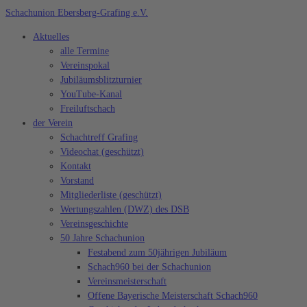
Zum
Schachunion Ebersberg-Grafing e.V.
Inhalt
Aktuelles
springen
alle Termine
Vereinspokal
Jubiläumsblitzturnier
YouTube-Kanal
Freiluftschach
der Verein
Schachtreff Grafing
Videochat (geschützt)
Kontakt
Vorstand
Mitgliederliste (geschützt)
Wertungszahlen (DWZ) des DSB
Vereinsgeschichte
50 Jahre Schachunion
Festabend zum 50jährigen Jubiläum
Schach960 bei der Schachunion
Vereinsmeisterschaft
Offene Bayerische Meisterschaft Schach960