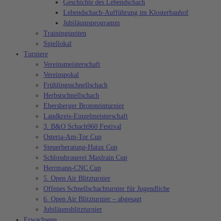
Geschichte des Lebendschach
Lebendschach-Aufführung im Klosterbauhof
Jubiläumsprogramm
Trainingszeiten
Spiellokal
Turniere
Vereinsmeisterschaft
Vereinspokal
Frühlingsschnellschach
Herbstschnellschach
Ebersberger Bronsteinturnier
Landkreis-Einzelmeisterschaft
3. B&O Schach960 Festival
Osteria-Am-Tor Cup
Steuerberatung-Hatax Cup
Schlossbrauerei Maxlrain Cup
Herrmann-CNC Cup
5. Open Air Blitzturnier
Offenes Schnellschachturnier für Jugendliche
6. Open Air Blitzturnier – abgesagt
Jubiläumsblitzturnier
Erwachsene