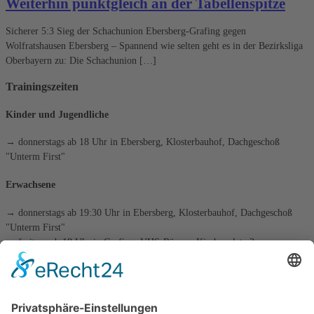
Weiterhin punktgleich an der Tabellenspitze
Sicherer 5:3 Sieg der Schachunion Ebersberg-Grafing gegen
Wolfratshausen Ebersberg – Spannend wie selten geht es in der Bezirksliga
Oberbayern zu: Die Schachunion […]
Trainingszeiten
Kinder und Jugendliche
→ donnerstags ab 18 Uhr in Ebersberg, Klosterbauhof, Dachgeschoß
"Unterm First"
Erwachsene
→ donnerstags ab 19:30 Uhr in Ebersberg, Klosterbauhof, Dachgeschoß
"Unterm First"
→ freitags ab 18 Uhr in Grafing, VHS-Räume, Kirchenplatz 3
die tägliche Schachaufgabe