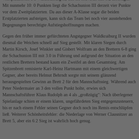
Mit nunmehr 10: 0 Punkten liegt die Schachunion III derzeit vier Punkte
vor dem Zweitplatzierten. Da aus dieser A-Klasse sogar die beiden
Erstplatzierten aufsteigen, kann sich das Team bei noch vier ausstehenden
Begegnungen berechtigte Aufstiegshoffnungen machen.
Gegen den früher immer gefürchteten Angstgegner Waldkraiburg II wurden
diesmal die Weichen schnell auf Sieg gestellt. Mit klaren Siegen durch
Martin Kirsch, Josef Winkler und Gisbert Wolfram an den Brettern 6-8 ging
die Schachunion III mit 3.0 in Führung und aufgrund der Situation an den
restlichen Brettern bestand kaum ein Zweifel an dem Gesamtsieg. Am
Spitzenbrett remisierte Karl-Heinz Hartmann mit einem gleichwertigen
Gegner, aber bereits Helmut Behrndt sorgte mit seinem glänzend
herausgespielten Gewinn an Brett 2 für den Mannschaftssieg. Während auch
Peter Niedermaier an 3 den vollen Punkt holte, erwies sich
Mannschaftsführer Klaus Rudolph an 4 als „großzügig“: Nach überlegener
Spielanlage schien er einem klaren, ungefährdeten Sieg entgegenzusteuern,
bis er nach einem Fehler seinen Gegner doch noch ins Remis entschlüpfen
ließ. Weiterer Schönheitsfehler: die Niederlage von Werner Clausnitzer an
Brett 5, aber ein 6:2 Sieg ist wahrlich hoch genug.