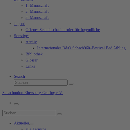
1. Mannschaft
2. Mannschaft
3. Mannschaft
Jugend
Offenes Schnellschachturnier für Jugendliche
Sonstiges
Archiv
Internationales B&O Schach960–Festival Bad Aibling
Bibliothek
Glossar
Links
Search
Suche
Suchen …
Schachunion Ebersberg-Grafing e.V.
Menü
Suche
Suchen …
Aktuelles
alle Termine