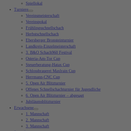
Spiellokal
Turniere
Vereinsmeisterschaft
Vereinspokal
Frühlingsschnellschach
Herbstschnellschach
Ebersberger Bronsteinturnier
Landkreis-Einzelmeisterschaft
3. B&O Schach960 Festival
Osteria-Am-Tor Cup
Steuerberatung-Hatax Cup
Schlossbrauerei Maxlrain Cup
Herrmann-CNC Cup
5. Open Air Blitzturnier
Offenes Schnellschachturnier für Jugendliche
6. Open Air Blitzturnier – abgesagt
Jubiläumsblitzturnier
Erwachsene
1. Mannschaft
2. Mannschaft
3. Mannschaft