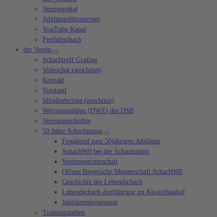
Vereinspokal
Jubiläumsblitzturnier
YouTube-Kanal
Freiluftschach
der Verein
Schachtreff Grafing
Videochat (geschützt)
Kontakt
Vorstand
Mitgliederliste (geschützt)
Wertungszahlen (DWZ) des DSB
Vereinsgeschichte
50 Jahre Schachunion
Festabend zum 50jährigen Jubiläum
Schach960 bei der Schachunion
Vereinsmeisterschaft
Offene Bayerische Meisterschaft Schach960
Geschichte des Lebendschach
Lebendschach-Aufführung im Klosterbauhof
Jubiläumsprogramm
Trainingszeiten