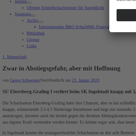
Jugend
Offenes Schnellschachturnier für Jugendliche
Sonstiges
Archiv
Internationales B&O Schach960–Festival Bad Aibling
Bibliothek
Glossar
Links
1. Mannschaft
Zwar in Abstiegsgefahr, aber mit Hoffnung
von
Georg Schweiger
|
Veröffentlicht am
23. Januar 2019
SU Ebersberg-Grafing I verliert beim SK Ingolstadt knapp mit 3,
Die Schachunion Ebersberg-Grafing hatte ihre Chancen, aber es hat schließli
knappe, schmerzende 3,5:4,5 Niederlage hinnehmen und liegt mit nunmehr 2:8
auszutragen, darunter auch die beiden gegen die direkten Abstiegskonkurrente
aus eigener Kraft vermieden werden könnte. Es könnte sogar sein, dass heuer 
In Ingolstadt konnte die ersatzgeschwächte Schachunion an den acht Brettern 