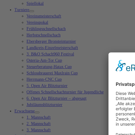
Spiellokal
Turniere
Vereinsmeisterschaft
Vereinspokal
Frühlingsschnellschach
Herbstschnellschach
Ebersberger Bronsteinturnier
Landkreis-Einzelmeisterschaft
3. B&O Schach960 Festival
Osteria-Am-Tor Cup
Steuerberatung-Hatax Cup
Schlossbrauerei Maxlrain Cup
Herrmann-CNC Cup
5. Open Air Blitzturnier
Offenes Schnellschachturnier für Jugendliche
6. Open Air Blitzturnier – abgesagt
Jubiläumsblitzturnier
Erwachsene
1. Mannschaft
2. Mannschaft
3. Mannschaft