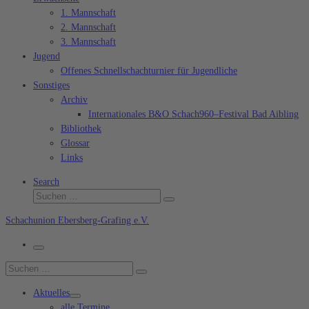
1. Mannschaft
2. Mannschaft
3. Mannschaft
Jugend
Offenes Schnellschachturnier für Jugendliche
Sonstiges
Archiv
Internationales B&O Schach960–Festival Bad Aibling
Bibliothek
Glossar
Links
Search
Suche
Suchen …
Schachunion Ebersberg-Grafing e.V.
Menü
Suche
Suchen …
Aktuelles
alle Termine