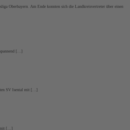
liga Oberbayern. Am Ende konnten sich die Landkreisvertreter über einen
 spannend […]
ten SV Isental mit […]
 mit […]