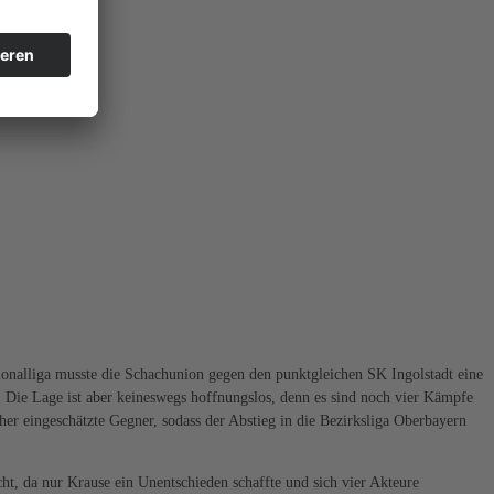
ionalliga musste die Schachunion gegen den punktgleichen SK Ingolstadt eine
 Die Lage ist aber keineswegs hoffnungslos, denn es sind noch vier Kämpfe
her eingeschätzte Gegner, sodass der Abstieg in die Bezirksliga Oberbayern
ht, da nur Krause ein Unentschieden schaffte und sich vier Akteure