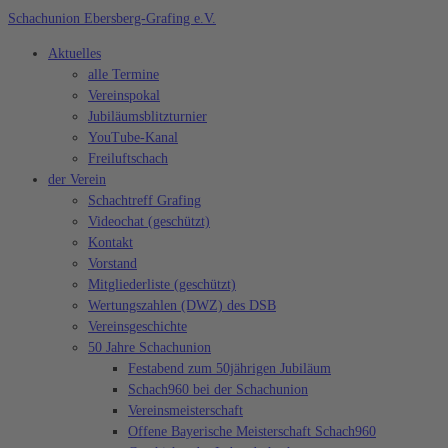
Zum
Schachunion Ebersberg-Grafing e.V.
Inhalt
Aktuelles
springen
alle Termine
Vereinspokal
Jubiläumsblitzturnier
YouTube-Kanal
Freiluftschach
der Verein
Schachtreff Grafing
Videochat (geschützt)
Kontakt
Vorstand
Mitgliederliste (geschützt)
Wertungszahlen (DWZ) des DSB
Vereinsgeschichte
50 Jahre Schachunion
Festabend zum 50jährigen Jubiläum
Schach960 bei der Schachunion
Vereinsmeisterschaft
Offene Bayerische Meisterschaft Schach960