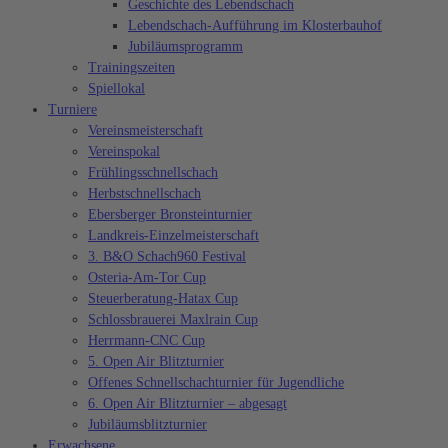
Geschichte des Lebendschach
Lebendschach-Aufführung im Klosterbauhof
Jubiläumsprogramm
Trainingszeiten
Spiellokal
Turniere
Vereinsmeisterschaft
Vereinspokal
Frühlingsschnellschach
Herbstschnellschach
Ebersberger Bronsteinturnier
Landkreis-Einzelmeisterschaft
3. B&O Schach960 Festival
Osteria-Am-Tor Cup
Steuerberatung-Hatax Cup
Schlossbrauerei Maxlrain Cup
Herrmann-CNC Cup
5. Open Air Blitzturnier
Offenes Schnellschachturnier für Jugendliche
6. Open Air Blitzturnier – abgesagt
Jubiläumsblitzturnier
Erwachsene