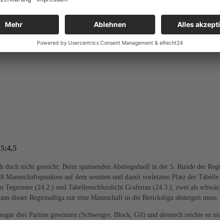
5:4,5
ch doch nicht gereicht: Beim spannenden Abstiegsduell in der 5. Runde der Reg
 Mannschaftspunkten auf dem neunten und damit vorletzten Platz der Tabelle.
n Tegernsee (24.2.) und Tabellenschlusslicht Grafenau (24.3.), zwei als schwäc
aus dieser Regionalliga nur eine Mannschaft in die Bezirksliga absteigen muss.
sogar drei Partien gewinnen (Schweiger, Block, Gil) und dennoch reichte es nic