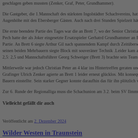
geschlagen geben mussten (Zenker, Graf, Peter, Grundhammer).
Die Gastgeber, die 1.Mannschaft des stärksten Ingolstädter Schachvereins, h
Augenhöhe mit den Ebersberger Gästen. Auch nach drei Stunden Spielzeit hä
Die erste beendete Partie des Tages war die an Brett 7, wo der Senior Christ
Pech hatte der als Joker eingesetzte Ersatzspieler Gerhatrd Grundhammer an B
Partie. An Brett 6 siegte Arthur Gil nach spannendem Kampf durch Zeitübersc
seinen beiden Mehrbauern siegte Block mit souveräner Technik .Leider kam an 
2,5: 2,5 und Mannschaftsführer Georg Schweiger (Brett 3) brachte sein Team s
Mittlerweile war jedoch Christian Peter an 4 klar ins Hintertreffen geraten u
Grafinger Ulrich Zenker agierte an Brett 1 leider erneut glücklos. Mit konse
Bauern einstellte. Sein starker Gegner konnte daraufhin das für ihn plötzlich 
Zur 6. Runde der Regionalliga muss die Schachunion am 3.2. beim SV Ilmmü
Vielleicht gefällt dir auch
Veröffentlicht am
2. Dezember 2024
Wilder Westen in Traunstein