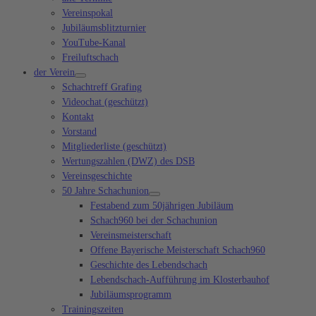
Vereinspokal
Jubiläumsblitzturnier
YouTube-Kanal
Freiluftschach
der Verein
Schachtreff Grafing
Videochat (geschützt)
Kontakt
Vorstand
Mitgliederliste (geschützt)
Wertungszahlen (DWZ) des DSB
Vereinsgeschichte
50 Jahre Schachunion
Festabend zum 50jährigen Jubiläum
Schach960 bei der Schachunion
Vereinsmeisterschaft
Offene Bayerische Meisterschaft Schach960
Geschichte des Lebendschach
Lebendschach-Aufführung im Klosterbauhof
Jubiläumsprogramm
Trainingszeiten