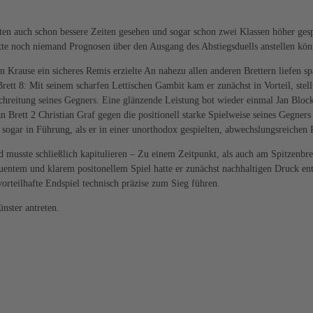
atten auch schon bessere Zeiten gesehen und sogar schon zwei Klassen höher ges
tte noch niemand Prognosen über den Ausgang des Abstiegsduells anstellen kön
ian Krause ein sicheres Remis erzielte An nahezu allen anderen Brettern liefen
rett 8: Mit seinem scharfen Lettischen Gambit kam er zunächst in Vorteil, stel
hreitung seines Gegners. Eine glänzende Leistung bot wieder einmal Jan Block 
Brett 2 Christian Graf gegen die positionell starke Spielweise seines Gegners 
ogar in Führung, als er in einer unorthodox gespielten, abwechslungsreichen P
nd musste schließlich kapitulieren – Zu einem Zeitpunkt, als auch am Spitzenbr
quentem und klarem positonellem Spiel hatte er zunächst nachhaltigen Druck en
vorteilhafte Endspiel technisch präzise zum Sieg führen.
nster antreten.