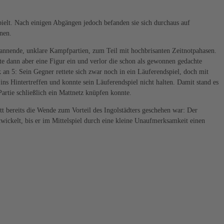
pielt. Nach einigen Abgängen jedoch befanden sie sich durchaus auf
nen.
 spannende, unklare Kampfpartien, zum Teil mit hochbrisanten Zeitnotpahasen.
lte dann aber eine Figur ein und verlor die schon als gewonnen gedachte
an 5: Sein Gegner rettete sich zwar noch in ein Läuferendspiel, doch mit
ins Hintertreffen und konnte sein Läuferendspiel nicht halten. Damit stand es
artie schließlich ein Mattnetz knüpfen konnte.
ett bereits die Wende zum Vorteil des Ingolstädters geschehen war: Der
twickelt, bis er im Mittelspiel durch eine kleine Unaufmerksamkeit einen