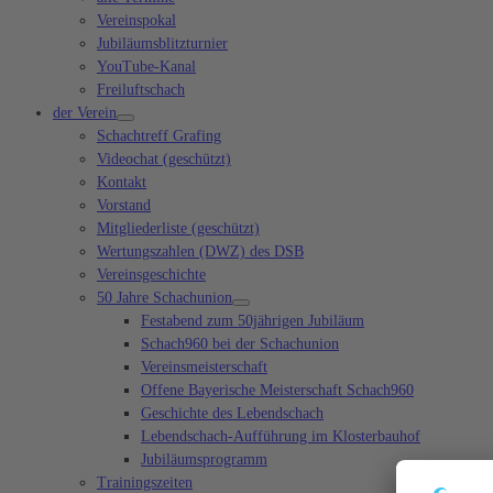
Vereinspokal
Jubiläumsblitzturnier
YouTube-Kanal
Freiluftschach
der Verein
Schachtreff Grafing
Videochat (geschützt)
Kontakt
Vorstand
Mitgliederliste (geschützt)
Wertungszahlen (DWZ) des DSB
Vereinsgeschichte
50 Jahre Schachunion
Festabend zum 50jährigen Jubiläum
Schach960 bei der Schachunion
Vereinsmeisterschaft
Offene Bayerische Meisterschaft Schach960
Geschichte des Lebendschach
Lebendschach-Aufführung im Klosterbauhof
Jubiläumsprogramm
Trainingszeiten