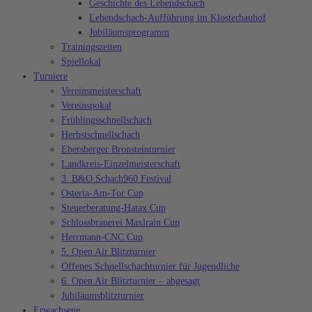
Geschichte des Lebendschach
Lebendschach-Aufführung im Klosterbauhof
Jubiläumsprogramm
Trainingszeiten
Spiellokal
Turniere
Vereinsmeisterschaft
Vereinspokal
Frühlingsschnellschach
Herbstschnellschach
Ebersberger Bronsteinturnier
Landkreis-Einzelmeisterschaft
3. B&O Schach960 Festival
Osteria-Am-Tor Cup
Steuerberatung-Hatax Cup
Schlossbrauerei Maxlrain Cup
Herrmann-CNC Cup
5. Open Air Blitzturnier
Offenes Schnellschachturnier für Jugendliche
6. Open Air Blitzturnier – abgesagt
Jubiläumsblitzturnier
Erwachsene