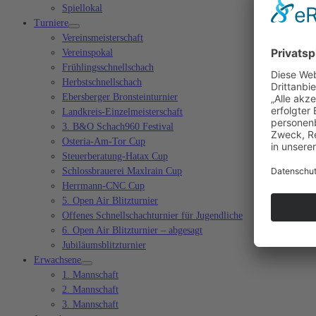
Spiellokal
Turniere
Vereinsmeisterschaft
Vereinspokal
Frühlingsschnellschach
Herbstschnellschach
Ebersberger Bronsteinturnier
Landkreis-Einzelmeisterschaft
3. B&O Schach960 Festival
Osteria-Am-Tor Cup
Steuerberatung-Hatax Cup
Schlossbrauerei Maxlrain Cup
Herrmann-CNC Cup
5. Open Air Blitzturnier
Offenes Schnellschachturnier für Jugendliche
6. Open Air Blitzturnier – abgesagt
Jubiläumsblitzturnier
Erwachsene
1. Mannschaft
2. Mannschaft
3. Mannschaft