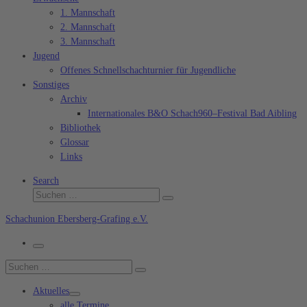
1. Mannschaft
2. Mannschaft
3. Mannschaft
Jugend
Offenes Schnellschachturnier für Jugendliche
Sonstiges
Archiv
Internationales B&O Schach960–Festival Bad Aibling
Bibliothek
Glossar
Links
Search
Suche
Suchen …
Schachunion Ebersberg-Grafing e.V.
Menü
Suche
Suchen …
Aktuelles
alle Termine