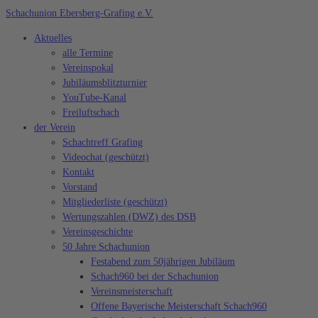
Zum
Schachunion Ebersberg-Grafing e.V.
Inhalt
Aktuelles
springen
alle Termine
Vereinspokal
Jubiläumsblitzturnier
YouTube-Kanal
Freiluftschach
der Verein
Schachtreff Grafing
Videochat (geschützt)
Kontakt
Vorstand
Mitgliederliste (geschützt)
Wertungszahlen (DWZ) des DSB
Vereinsgeschichte
50 Jahre Schachunion
Festabend zum 50jährigen Jubiläum
Schach960 bei der Schachunion
Vereinsmeisterschaft
Offene Bayerische Meisterschaft Schach960