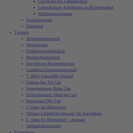
Geschichte des Lebendschach
Lebendschach-Aufführung im Klosterbauhof
Jubiläumsprogramm
Trainingszeiten
Spiellokal
Turniere
Vereinsmeisterschaft
Vereinspokal
Frühlingsschnellschach
Herbstschnellschach
Ebersberger Bronsteinturnier
Landkreis-Einzelmeisterschaft
3. B&O Schach960 Festival
Osteria-Am-Tor Cup
Steuerberatung-Hatax Cup
Schlossbrauerei Maxlrain Cup
Herrmann-CNC Cup
5. Open Air Blitzturnier
Offenes Schnellschachturnier für Jugendliche
6. Open Air Blitzturnier – abgesagt
Jubiläumsblitzturnier
Erwachsene