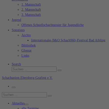
1. Mannschaft
2. Mannschaft
3. Mannschaft
Jugend
Offenes Schnellschachturnier für Jugendliche
Sonstiges
Archiv
Internationales B&O Schach960–Festival Bad Aibling
Bibliothek
Glossar
Links
Search
Suche
Suchen …
Schachunion Ebersberg-Grafing e.V.
Menü
Suche
Suchen …
Aktuelles
alle Termine