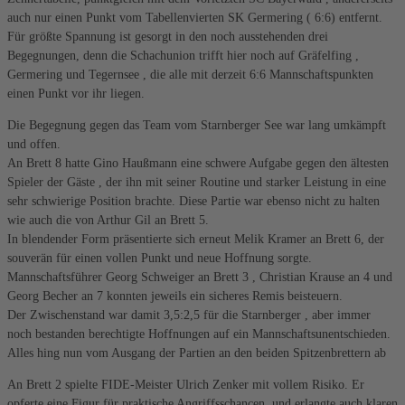
auch nur einen Punkt vom Tabellenvierten SK Germering ( 6:6) entfernt.
Für größte Spannung ist gesorgt in den noch ausstehenden drei
Begegnungen, denn die Schachunion trifft hier noch auf Gräfelfing ,
Germering und Tegernsee , die alle mit derzeit 6:6 Mannschaftspunkten
einen Punkt vor ihr liegen.
Die Begegnung gegen das Team vom Starnberger See war lang umkämpft
und offen.
An Brett 8 hatte Gino Haußmann eine schwere Aufgabe gegen den ältesten
Spieler der Gäste , der ihn mit seiner Routine und starker Leistung in eine
sehr schwierige Position brachte. Diese Partie war ebenso nicht zu halten
wie auch die von Arthur Gil an Brett 5.
In blendender Form präsentierte sich erneut Melik Kramer an Brett 6, der
souverän für einen vollen Punkt und neue Hoffnung sorgte.
Mannschaftsführer Georg Schweiger an Brett 3 , Christian Krause an 4 und
Georg Becher an 7 konnten jeweils ein sicheres Remis beisteuern.
Der Zwischenstand war damit 3,5:2,5 für die Starnberger , aber immer
noch bestanden berechtigte Hoffnungen auf ein Mannschaftsunentschieden.
Alles hing nun vom Ausgang der Partien an den beiden Spitzenbrettern ab
An Brett 2 spielte FIDE-Meister Ulrich Zenker mit vollem Risiko. Er
opferte eine Figur für praktische Angriffsschancen, und erlangte auch klaren