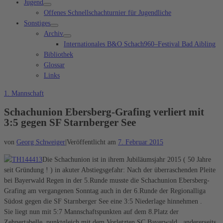
Jugend
Offenes Schnellschachturnier für Jugendliche
Sonstiges
Archiv
Internationales B&O Schach960–Festival Bad Aibling
Bibliothek
Glossar
Links
1. Mannschaft
Schachunion Ebersberg-Grafing verliert mit
3:5 gegen SF Starnberger See
von
Georg Schweiger
|
Veröffentlicht am
7. Februar 2015
Die Schachunion ist in ihrem Jubiläumsjahr 2015 ( 50 Jahre
seit Gründung ! ) in akuter Abstiegsgefahr: Nach der überraschenden Pleite
bei Bayerwald Regen in der 5.Runde musste die Schachunion Ebersberg-
Grafing am vergangenen Sonntag auch in der 6.Runde der Regionalliga
Südost gegen die SF Starnberger See eine 3:5 Niederlage hinnehmen .
Sie liegt nun mit 5:7 Mannschaftspunkten auf dem 8.Platz der
Zehnertabelle, punktgleich mit dem Vorletzten SC Bayerwald , andererseits