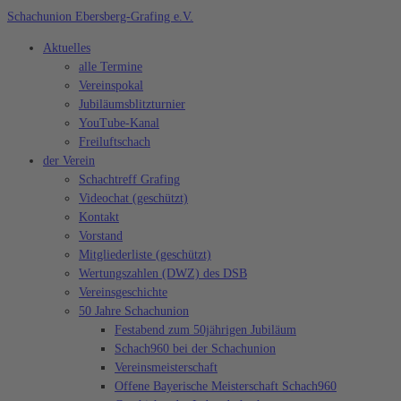
Zum
Schachunion Ebersberg-Grafing e.V.
Inhalt
Aktuelles
springen
alle Termine
Vereinspokal
Jubiläumsblitzturnier
YouTube-Kanal
Freiluftschach
der Verein
Schachtreff Grafing
Videochat (geschützt)
Kontakt
Vorstand
Mitgliederliste (geschützt)
Wertungszahlen (DWZ) des DSB
Vereinsgeschichte
50 Jahre Schachunion
Festabend zum 50jährigen Jubiläum
Schach960 bei der Schachunion
Vereinsmeisterschaft
Offene Bayerische Meisterschaft Schach960