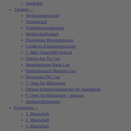
Spiellokal
Turniere
Vereinsmeisterschaft
Vereinspokal
Frühlingsschnellschach
Herbstschnellschach
Ebersberger Bronsteinturnier
Landkreis-Einzelmeisterschaft
3. B&O Schach960 Festival
Osteria-Am-Tor Cup
Steuerberatung-Hatax Cup
Schlossbrauerei Maxlrain Cup
Herrmann-CNC Cup
5. Open Air Blitzturnier
Offenes Schnellschachturnier für Jugendliche
6. Open Air Blitzturnier – abgesagt
Jubiläumsblitzturnier
Erwachsene
1. Mannschaft
2. Mannschaft
3. Mannschaft