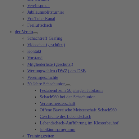
Vereinspokal
Jubiläumsblitzturnier
YouTube-Kanal
Freiluftschach
der Verein
Schachtreff Grafing
Videochat (geschützt)
Kontakt
Vorstand
Mitgliederliste (geschützt)
Wertungszahlen (DWZ) des DSB
Vereinsgeschichte
50 Jahre Schachunion
Festabend zum 50jährigen Jubiläum
Schach960 bei der Schachunion
Vereinsmeisterschaft
Offene Bayerische Meisterschaft Schach960
Geschichte des Lebendschach
Lebendschach-Aufführung im Klosterbauhof
Jubiläumsprogramm
Trainingszeiten