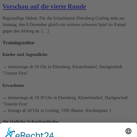
Vorschau auf die vierte Runde
Regionalliga Südost: Für die Schachunion Ebersberg-Grafing steht am
Sonntag, den 8.Dezember gleich ein weiteres schweres Spiel im Kampf
gegen den Abstieg an. […]
Trainingszeiten
Kinder und Jugendliche
→ donnerstags ab 18 Uhr in Ebersberg, Klosterbauhof, Dachgeschoß
"Unterm First"
Erwachsene
→ donnerstags ab 19:30 Uhr in Ebersberg, Klosterbauhof, Dachgeschoß
"Unterm First"
→ freitags ab 18 Uhr in Grafing, VHS-Räume, Kirchenplatz 3
die tägliche Schachaufgabe