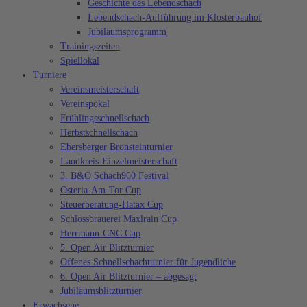
Geschichte des Lebendschach
Lebendschach-Aufführung im Klosterbauhof
Jubiläumsprogramm
Trainingszeiten
Spiellokal
Turniere
Vereinsmeisterschaft
Vereinspokal
Frühlingsschnellschach
Herbstschnellschach
Ebersberger Bronsteinturnier
Landkreis-Einzelmeisterschaft
3. B&O Schach960 Festival
Osteria-Am-Tor Cup
Steuerberatung-Hatax Cup
Schlossbrauerei Maxlrain Cup
Herrmann-CNC Cup
5. Open Air Blitzturnier
Offenes Schnellschachturnier für Jugendliche
6. Open Air Blitzturnier – abgesagt
Jubiläumsblitzturnier
Erwachsene