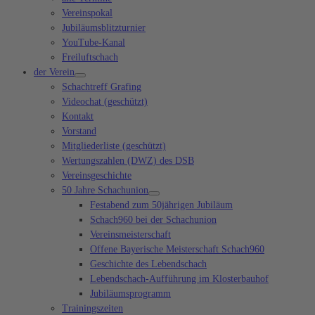
Vereinspokal
Jubiläumsblitzturnier
YouTube-Kanal
Freiluftschach
der Verein
Schachtreff Grafing
Videochat (geschützt)
Kontakt
Vorstand
Mitgliederliste (geschützt)
Wertungszahlen (DWZ) des DSB
Vereinsgeschichte
50 Jahre Schachunion
Festabend zum 50jährigen Jubiläum
Schach960 bei der Schachunion
Vereinsmeisterschaft
Offene Bayerische Meisterschaft Schach960
Geschichte des Lebendschach
Lebendschach-Aufführung im Klosterbauhof
Jubiläumsprogramm
Trainingszeiten