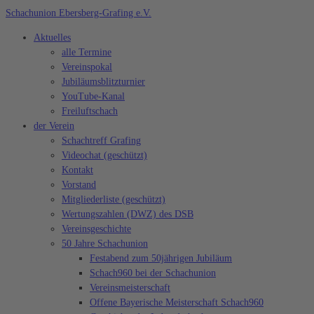
Zum
Schachunion Ebersberg-Grafing e.V.
Inhalt
Aktuelles
springen
alle Termine
Vereinspokal
Jubiläumsblitzturnier
YouTube-Kanal
Freiluftschach
der Verein
Schachtreff Grafing
Videochat (geschützt)
Kontakt
Vorstand
Mitgliederliste (geschützt)
Wertungszahlen (DWZ) des DSB
Vereinsgeschichte
50 Jahre Schachunion
Festabend zum 50jährigen Jubiläum
Schach960 bei der Schachunion
Vereinsmeisterschaft
Offene Bayerische Meisterschaft Schach960