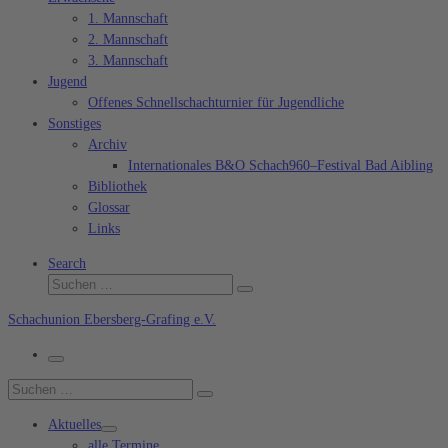
1. Mannschaft
2. Mannschaft
3. Mannschaft
Jugend
Offenes Schnellschachturnier für Jugendliche
Sonstiges
Archiv
Internationales B&O Schach960–Festival Bad Aibling
Bibliothek
Glossar
Links
Search
Suche
Suchen …
Schachunion Ebersberg-Grafing e.V.
Menü
Suche
Suchen …
Aktuelles
alle Termine