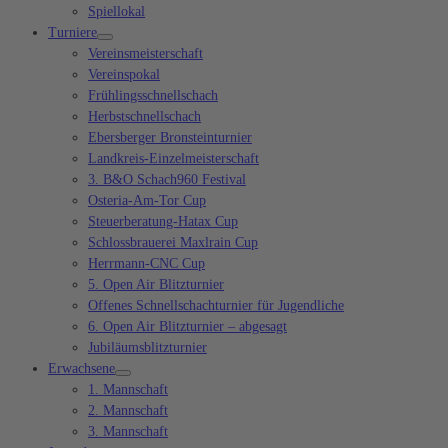
Spiellokal
Turniere
Vereinsmeisterschaft
Vereinspokal
Frühlingsschnellschach
Herbstschnellschach
Ebersberger Bronsteinturnier
Landkreis-Einzelmeisterschaft
3. B&O Schach960 Festival
Osteria-Am-Tor Cup
Steuerberatung-Hatax Cup
Schlossbrauerei Maxlrain Cup
Herrmann-CNC Cup
5. Open Air Blitzturnier
Offenes Schnellschachturnier für Jugendliche
6. Open Air Blitzturnier – abgesagt
Jubiläumsblitzturnier
Erwachsene
1. Mannschaft
2. Mannschaft
3. Mannschaft