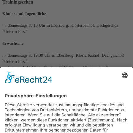
Trainingszeiten
Kinder und Jugendliche
→ donnerstags ab 18 Uhr in Ebersberg, Klosterbauhof, Dachgeschoß
"Unterm First"
Erwachsene
→ donnerstags ab 19:30 Uhr in Ebersberg, Klosterbauhof, Dachgeschoß
"Unterm First"
→ freitags ab 18 Uhr in Grafing, VHS-Räume, Kirchenplatz 3
die tägliche Schachaufgabe
Kategorien
Kategorien
Archiv