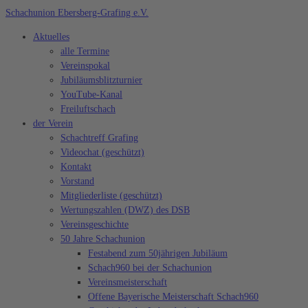
Zum
Schachunion Ebersberg-Grafing e.V.
Inhalt
Aktuelles
springen
alle Termine
Vereinspokal
Jubiläumsblitzturnier
YouTube-Kanal
Freiluftschach
der Verein
Schachtreff Grafing
Videochat (geschützt)
Kontakt
Vorstand
Mitgliederliste (geschützt)
Wertungszahlen (DWZ) des DSB
Vereinsgeschichte
50 Jahre Schachunion
Festabend zum 50jährigen Jubiläum
Schach960 bei der Schachunion
Vereinsmeisterschaft
Offene Bayerische Meisterschaft Schach960