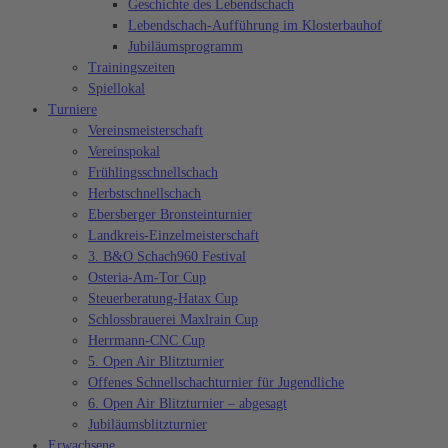
Geschichte des Lebendschach
Lebendschach-Aufführung im Klosterbauhof
Jubiläumsprogramm
Trainingszeiten
Spiellokal
Turniere
Vereinsmeisterschaft
Vereinspokal
Frühlingsschnellschach
Herbstschnellschach
Ebersberger Bronsteinturnier
Landkreis-Einzelmeisterschaft
3. B&O Schach960 Festival
Osteria-Am-Tor Cup
Steuerberatung-Hatax Cup
Schlossbrauerei Maxlrain Cup
Herrmann-CNC Cup
5. Open Air Blitzturnier
Offenes Schnellschachturnier für Jugendliche
6. Open Air Blitzturnier – abgesagt
Jubiläumsblitzturnier
Erwachsene