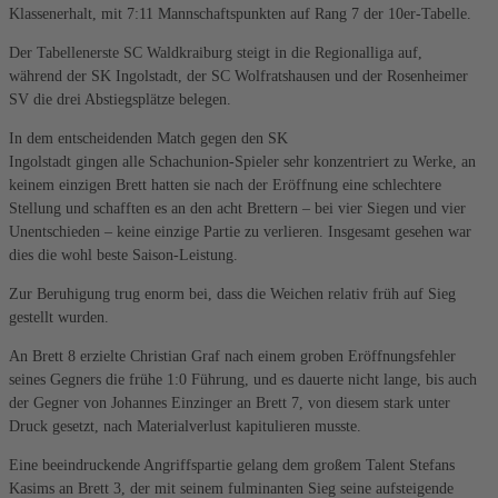
Klassenerhalt, mit 7:11 Mannschaftspunkten auf Rang 7 der 10er-Tabelle.
Der Tabellenerste SC Waldkraiburg steigt in die Regionalliga auf,
während der SK Ingolstadt, der SC Wolfratshausen und der Rosenheimer
SV die drei Abstiegsplätze belegen.
In dem entscheidenden Match gegen den SK
Ingolstadt gingen alle Schachunion-Spieler sehr konzentriert zu Werke, an
keinem einzigen Brett hatten sie nach der Eröffnung eine schlechtere
Stellung und schafften es an den acht Brettern – bei vier Siegen und vier
Unentschieden – keine einzige Partie zu verlieren. Insgesamt gesehen war
dies die wohl beste Saison-Leistung.
Zur Beruhigung trug enorm bei, dass die Weichen relativ früh auf Sieg
gestellt wurden.
An Brett 8 erzielte Christian Graf nach einem groben Eröffnungsfehler
seines Gegners die frühe 1:0 Führung, und es dauerte nicht lange, bis auch
der Gegner von Johannes Einzinger an Brett 7, von diesem stark unter
Druck gesetzt, nach Materialverlust kapitulieren musste.
Eine beeindruckende Angriffspartie gelang dem großem Talent Stefans
Kasims an Brett 3, der mit seinem fulminanten Sieg seine aufsteigende