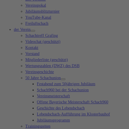
Vereinspokal
Jubiläumsblitzturnier
YouTube-Kanal
Freiluftschach
der Verein
Schachtreff Grafing
Videochat (geschützt)
Kontakt
Vorstand
Mitgliederliste (geschützt)
Wertungszahlen (DWZ) des DSB
Vereinsgeschichte
50 Jahre Schachunion
Festabend zum 50jährigen Jubiläum
Schach960 bei der Schachunion
Vereinsmeisterschaft
Offene Bayerische Meisterschaft Schach960
Geschichte des Lebendschach
Lebendschach-Aufführung im Klosterbauhof
Jubiläumsprogramm
Trainingszeiten