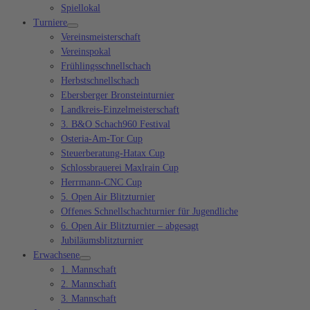
Spiellokal
Turniere
Vereinsmeisterschaft
Vereinspokal
Frühlingsschnellschach
Herbstschnellschach
Ebersberger Bronsteinturnier
Landkreis-Einzelmeisterschaft
3. B&O Schach960 Festival
Osteria-Am-Tor Cup
Steuerberatung-Hatax Cup
Schlossbrauerei Maxlrain Cup
Herrmann-CNC Cup
5. Open Air Blitzturnier
Offenes Schnellschachturnier für Jugendliche
6. Open Air Blitzturnier – abgesagt
Jubiläumsblitzturnier
Erwachsene
1. Mannschaft
2. Mannschaft
3. Mannschaft