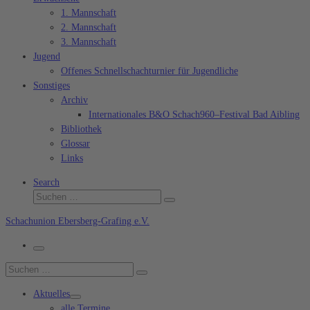
1. Mannschaft
2. Mannschaft
3. Mannschaft
Jugend
Offenes Schnellschachturnier für Jugendliche
Sonstiges
Archiv
Internationales B&O Schach960–Festival Bad Aibling
Bibliothek
Glossar
Links
Search
Suche
Suchen …
Schachunion Ebersberg-Grafing e.V.
Menü
Suche
Suchen …
Aktuelles
alle Termine