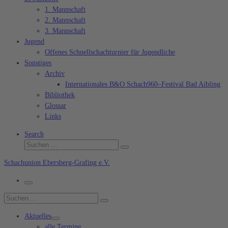
1. Mannschaft
2. Mannschaft
3. Mannschaft
Jugend
Offenes Schnellschachturnier für Jugendliche
Sonstiges
Archiv
Internationales B&O Schach960–Festival Bad Aibling
Bibliothek
Glossar
Links
Search
Suche
Suchen …
Schachunion Ebersberg-Grafing e.V.
Menü
Suche
Suchen …
Aktuelles
alle Termine