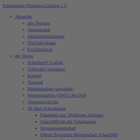
Zum
Schachunion Ebersberg-Grafing e.V.
Inhalt
Aktuelles
springen
alle Termine
Vereinspokal
Jubiläumsblitzturnier
YouTube-Kanal
Freiluftschach
der Verein
Schachtreff Grafing
Videochat (geschützt)
Kontakt
Vorstand
Mitgliederliste (geschützt)
Wertungszahlen (DWZ) des DSB
Vereinsgeschichte
50 Jahre Schachunion
Festabend zum 50jährigen Jubiläum
Schach960 bei der Schachunion
Vereinsmeisterschaft
Offene Bayerische Meisterschaft Schach960