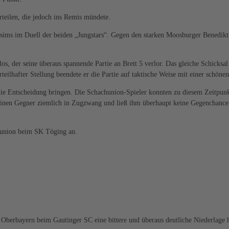
orteilen, die jedoch ins Remis mündete.
ims im Duell der beiden „Jungstars“. Gegen den starken Moosburger Benedikt G
los, der seine überaus spannende Partie an Brett 5 verlor. Das gleiche Schicksa
teilhafter Stellung beendete er die Partie auf taktische Weise mit einer schön
ie Entscheidung bringen. Die Schachunion-Spieler konnten zu diesem Zeitpunkt a
 seinen Gegner ziemlich in Zugzwang und ließ ihm überhaupt keine Gegenchance
chunion beim SK Töging an.
a Oberbayern beim Gautinger SC eine bittere und überaus deutliche Niederlag