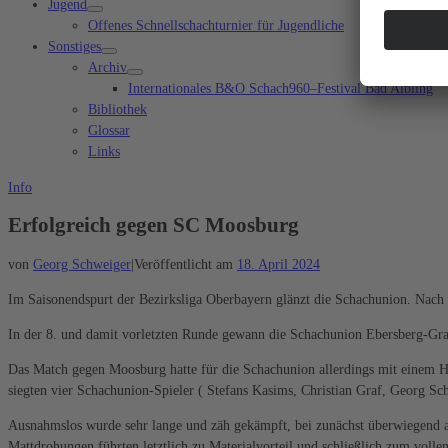
Jugend
Offenes Schnellschachturnier für Jugendliche
Sonstiges
Archiv
Internationales B&O Schach960–Festival Bad Aibling
Bibliothek
Glossar
Links
Info
Erfolgreich gegen SC Moosburg
von
Georg Schweiger
|
Veröffentlicht am
18. April 2024
Im Saisonendspurt der Bezirksliga Oberbayern glänzt die Schachunion. Nach
In der 8. und damit vorletzten Runde gewann die Schachunion Ebersberg-Gra
Das Match gegen Moosburg hatte für die Schachunion allerdings mit einem Han
siegten vier Schachunion-Spieler ( Stefans Kasims, Christian Graf, Georg Sch
Ausnahmslos wurde sehr lange und zäh gekämpft, bei zunächst überwiegend au
Mattdrohungen führten letztlich zu Materialvorteil und schließlich zum volle