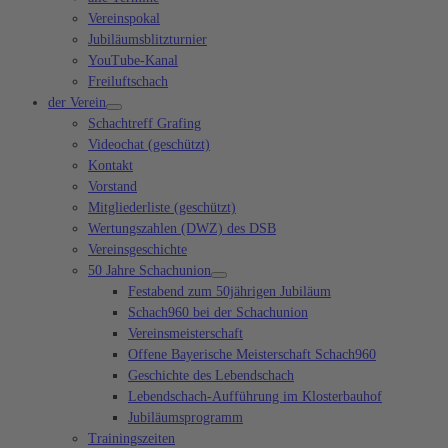
Vereinspokal
Jubiläumsblitzturnier
YouTube-Kanal
Freiluftschach
der Verein
Schachtreff Grafing
Videochat (geschützt)
Kontakt
Vorstand
Mitgliederliste (geschützt)
Wertungszahlen (DWZ) des DSB
Vereinsgeschichte
50 Jahre Schachunion
Festabend zum 50jährigen Jubiläum
Schach960 bei der Schachunion
Vereinsmeisterschaft
Offene Bayerische Meisterschaft Schach960
Geschichte des Lebendschach
Lebendschach-Aufführung im Klosterbauhof
Jubiläumsprogramm
Trainingszeiten