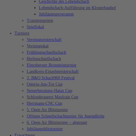
Geschichte des Lebendschach
Lebendschach-Aufführung im Klosterbauhof
Jubiläumsprogramm
Trainingszeiten
Spiellokal
Turniere
Vereinsmeisterschaft
Vereinspokal
Frühlingsschnellschach
Herbstschnellschach
Ebersberger Bronsteinturnier
Landkreis-Einzelmeisterschaft
3. B&O Schach960 Festival
Osteria-Am-Tor Cup
Steuerberatung-Hatax Cup
Schlossbrauerei Maxlrain Cup
Herrmann-CNC Cup
5. Open Air Blitzturnier
Offenes Schnellschachturnier für Jugendliche
6. Open Air Blitzturnier – abgesagt
Jubiläumsblitzturnier
Erwachsene