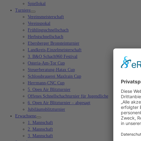
Spiellokal
Turniere
Vereinsmeisterschaft
Vereinspokal
Frühlingsschnellschach
Herbstschnellschach
Ebersberger Bronsteinturnier
Landkreis-Einzelmeisterschaft
3. B&O Schach960 Festival
Osteria-Am-Tor Cup
Steuerberatung-Hatax Cup
Schlossbrauerei Maxlrain Cup
Herrmann-CNC Cup
5. Open Air Blitzturnier
Offenes Schnellschachturnier für Jugendliche
6. Open Air Blitzturnier – abgesagt
Jubiläumsblitzturnier
Erwachsene
1. Mannschaft
2. Mannschaft
3. Mannschaft