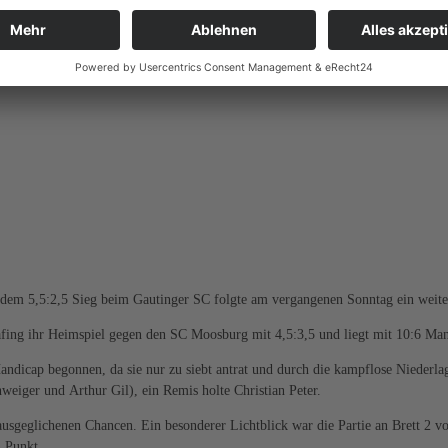
 dem 5,5:2,5 Sieg beim Gautinger SC folgte am vergangenen Sonntag ein weite
fing ihr Heimspiel gegen den SC Moosburg mit 4,5:3,5 und liegt mit 10:6 Man
dicap begonnen, da sie nur zu siebt antrat und durch die kampflose Niederlag
weiger und Arthur Gil), ein Remis holte Christian Peter.
sgeglichenen Chancen. Ein besonderer Lichtblick war die Partie an Brett 2 vo
n Punkt.