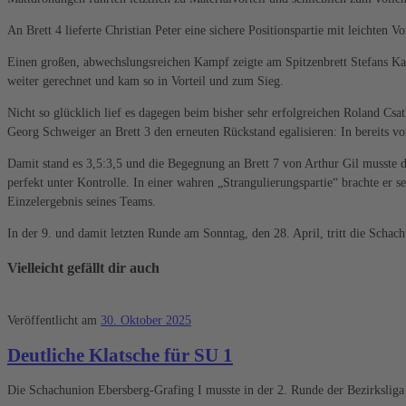
An Brett 4 lieferte Christian Peter eine sichere Positionspartie mit leichten V
Einen großen, abwechslungsreichen Kampf zeigte am Spitzenbrett Stefans Kas
weiter gerechnet und kam so in Vorteil und zum Sieg.
Nicht so glücklich lief es dagegen beim bisher sehr erfolgreichen Roland Csat
Georg Schweiger an Brett 3 den erneuten Rückstand egalisieren: In bereits vor
Damit stand es 3,5:3,5 und die Begegnung an Brett 7 von Arthur Gil musste d
perfekt unter Kontrolle. In einer wahren „Strangulierungspartie“ brachte er
Einzelergebnis seines Teams.
In der 9. und damit letzten Runde am Sonntag, den 28. April, tritt die Scha
Vielleicht gefällt dir auch
Veröffentlicht am
30. Oktober 2025
Deutliche Klatsche für SU 1
Die Schachunion Ebersberg-Grafing I musste in der 2. Runde der Bezirkslig