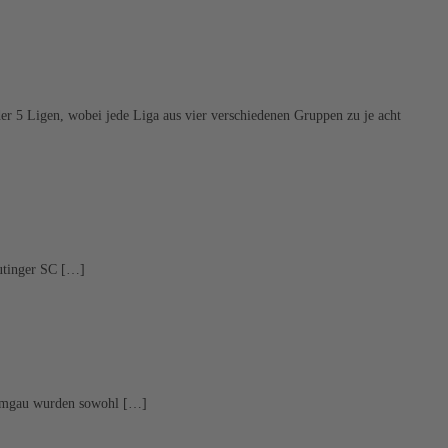
r 5 Ligen, wobei jede Liga aus vier verschiedenen Gruppen zu je acht
autinger SC […]
hiemgau wurden sowohl […]