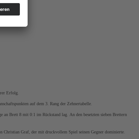
rer Erfolg.
nschaftspunkten auf dem 3. Rang der Zehnertabelle.
e an Brett 8 mit 0:1 im Rückstand lag. An den besetzten sieben Brettern
n Christian Graf, der mit druckvollem Spiel seinen Gegner dominierte.