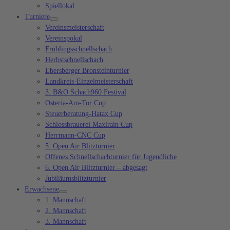
Spiellokal
Turniere
Vereinsmeisterschaft
Vereinspokal
Frühlingsschnellschach
Herbstschnellschach
Ebersberger Bronsteinturnier
Landkreis-Einzelmeisterschaft
3. B&O Schach960 Festival
Osteria-Am-Tor Cup
Steuerberatung-Hatax Cup
Schlossbrauerei Maxlrain Cup
Herrmann-CNC Cup
5. Open Air Blitzturnier
Offenes Schnellschachturnier für Jugendliche
6. Open Air Blitzturnier – abgesagt
Jubiläumsblitzturnier
Erwachsene
1. Mannschaft
2. Mannschaft
3. Mannschaft