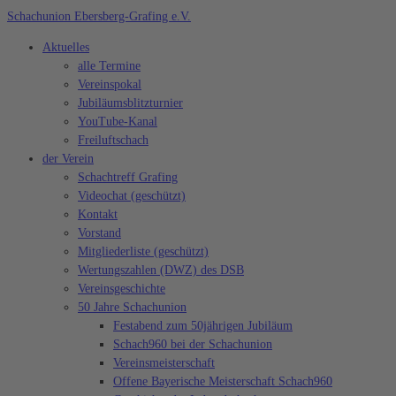
Zum
Schachunion Ebersberg-Grafing e.V.
Inhalt
Aktuelles
springen
alle Termine
Vereinspokal
Jubiläumsblitzturnier
YouTube-Kanal
Freiluftschach
der Verein
Schachtreff Grafing
Videochat (geschützt)
Kontakt
Vorstand
Mitgliederliste (geschützt)
Wertungszahlen (DWZ) des DSB
Vereinsgeschichte
50 Jahre Schachunion
Festabend zum 50jährigen Jubiläum
Schach960 bei der Schachunion
Vereinsmeisterschaft
Offene Bayerische Meisterschaft Schach960