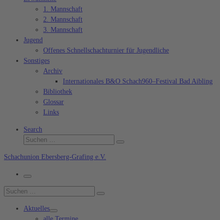
1. Mannschaft
2. Mannschaft
3. Mannschaft
Jugend
Offenes Schnellschachturnier für Jugendliche
Sonstiges
Archiv
Internationales B&O Schach960–Festival Bad Aibling
Bibliothek
Glossar
Links
Search
Suche
Suchen …
Schachunion Ebersberg-Grafing e.V.
Menü
Suche
Suchen …
Aktuelles
alle Termine