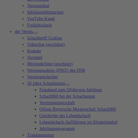
Vereinspokal
Jubiläumsblitzturnier
YouTube-Kanal
Freiluftschach
der Verein
Schachtreff Grafing
Videochat (geschützt)
Kontakt
Vorstand
Mitgliederliste (geschützt)
Wertungszahlen (DWZ) des DSB
Vereinsgeschichte
50 Jahre Schachunion
Festabend zum 50jährigen Jubiläum
Schach960 bei der Schachunion
Vereinsmeisterschaft
Offene Bayerische Meisterschaft Schach960
Geschichte des Lebendschach
Lebendschach-Aufführung im Klosterbauhof
Jubiläumsprogramm
Trainingszeiten