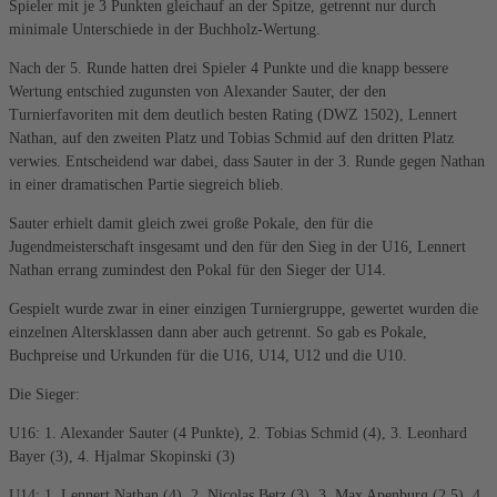
Spieler mit je 3 Punkten gleichauf an der Spitze, getrennt nur durch
minimale Unterschiede in der Buchholz-Wertung.
Nach der 5. Runde hatten drei Spieler 4 Punkte und die knapp bessere
Wertung entschied zugunsten von Alexander Sauter, der den
Turnierfavoriten mit dem deutlich besten Rating (DWZ 1502), Lennert
Nathan, auf den zweiten Platz und Tobias Schmid auf den dritten Platz
verwies. Entscheidend war dabei, dass Sauter in der 3. Runde gegen Nathan
in einer dramatischen Partie siegreich blieb.
Sauter erhielt damit gleich zwei große Pokale, den für die
Jugendmeisterschaft insgesamt und den für den Sieg in der U16, Lennert
Nathan errang zumindest den Pokal für den Sieger der U14.
Gespielt wurde zwar in einer einzigen Turniergruppe, gewertet wurden die
einzelnen Altersklassen dann aber auch getrennt. So gab es Pokale,
Buchpreise und Urkunden für die U16, U14, U12 und die U10.
Die Sieger:
U16: 1. Alexander Sauter (4 Punkte), 2. Tobias Schmid (4), 3. Leonhard
Bayer (3), 4. Hjalmar Skopinski (3)
U14: 1. Lennert Nathan (4), 2. Nicolas Betz (3), 3. Max Apenburg (2,5), 4.