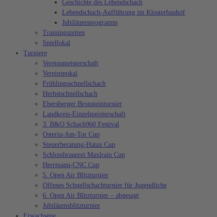
Geschichte des Lebendschach
Lebendschach-Aufführung im Klosterbauhof
Jubiläumsprogramm
Trainingszeiten
Spiellokal
Turniere
Vereinsmeisterschaft
Vereinspokal
Frühlingsschnellschach
Herbstschnellschach
Ebersberger Bronsteinturnier
Landkreis-Einzelmeisterschaft
3. B&O Schach960 Festival
Osteria-Am-Tor Cup
Steuerberatung-Hatax Cup
Schlossbrauerei Maxlrain Cup
Herrmann-CNC Cup
5. Open Air Blitzturnier
Offenes Schnellschachturnier für Jugendliche
6. Open Air Blitzturnier – abgesagt
Jubiläumsblitzturnier
Erwachsene