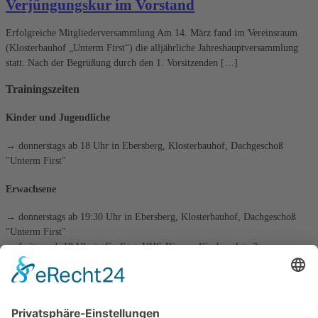
Verjüngungskur im Vorstand
Erfolgreiche Mitgliederversammlung Am 14. März fand im Vereinsraum
(Klosterbauhof „Unterm First“) die alljährliche Jahreshauptversammlung
statt. Nach der Begrüßung durch den 1. Vorsitzenden […]
Trainingszeiten
Kinder und Jugendliche
→ donnerstags ab 18 Uhr in Ebersberg, Klosterbauhof, Dachgeschoß
"Unterm First"
Erwachsene
→ donnerstags ab 19:30 Uhr in Ebersberg, Klosterbauhof, Dachgeschoß
"Unterm First"
→ freitags ab 18 Uhr in Grafing, VHS-Räume, Kirchenplatz 3
die tägliche Schachaufgabe