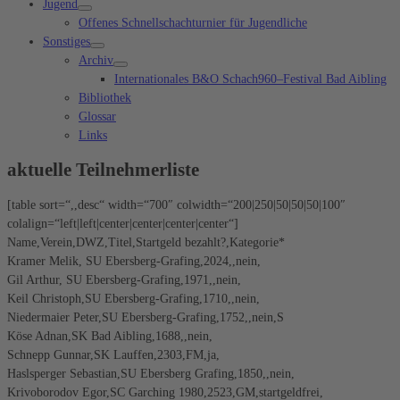
Jugend
Offenes Schnellschachturnier für Jugendliche
Sonstiges
Archiv
Internationales B&O Schach960–Festival Bad Aibling
Bibliothek
Glossar
Links
aktuelle Teilnehmerliste
[table sort=“,,desc“ width=“700″ colwidth=“200|250|50|50|50|100″
colalign=“left|left|center|center|center|center“]
Name,Verein,DWZ,Titel,Startgeld bezahlt?,Kategorie*
Kramer Melik, SU Ebersberg-Grafing,2024,,nein,
Gil Arthur, SU Ebersberg-Grafing,1971,,nein,
Keil Christoph,SU Ebersberg-Grafing,1710,,nein,
Niedermaier Peter,SU Ebersberg-Grafing,1752,,nein,S
Köse Adnan,SK Bad Aibling,1688,,nein,
Schnepp Gunnar,SK Lauffen,2303,FM,ja,
Haslsperger Sebastian,SU Ebersberg Grafing,1850,,nein,
Krivoborodov Egor,SC Garching 1980,2523,GM,startgeldfrei,