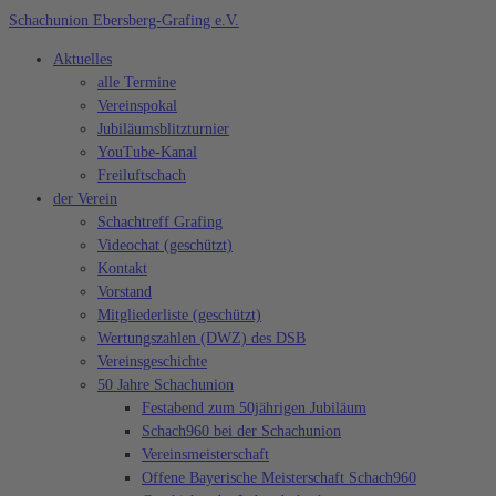
Zum
Schachunion Ebersberg-Grafing e.V.
Inhalt
Aktuelles
springen
alle Termine
Vereinspokal
Jubiläumsblitzturnier
YouTube-Kanal
Freiluftschach
der Verein
Schachtreff Grafing
Videochat (geschützt)
Kontakt
Vorstand
Mitgliederliste (geschützt)
Wertungszahlen (DWZ) des DSB
Vereinsgeschichte
50 Jahre Schachunion
Festabend zum 50jährigen Jubiläum
Schach960 bei der Schachunion
Vereinsmeisterschaft
Offene Bayerische Meisterschaft Schach960