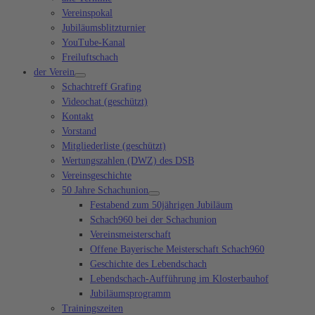
Vereinspokal
Jubiläumsblitzturnier
YouTube-Kanal
Freiluftschach
der Verein
Schachtreff Grafing
Videochat (geschützt)
Kontakt
Vorstand
Mitgliederliste (geschützt)
Wertungszahlen (DWZ) des DSB
Vereinsgeschichte
50 Jahre Schachunion
Festabend zum 50jährigen Jubiläum
Schach960 bei der Schachunion
Vereinsmeisterschaft
Offene Bayerische Meisterschaft Schach960
Geschichte des Lebendschach
Lebendschach-Aufführung im Klosterbauhof
Jubiläumsprogramm
Trainingszeiten