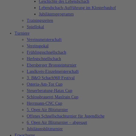
Geschichte des Lebendschach
Lebendschach-Aufführung im Klosterbauhof
Jubiläumsprogramm
Trainingszeiten
Spiellokal
Turniere
Vereinsmeisterschaft
Vereinspokal
Frühlingsschnellschach
Herbstschnellschach
Ebersberger Bronsteinturnier
Landkreis-Einzelmeisterschaft
3. B&O Schach960 Festival
Osteria-Am-Tor Cup
Steuerberatung-Hatax Cup
Schlossbrauerei Maxlrain Cup
Herrmann-CNC Cup
5. Open Air Blitzturnier
Offenes Schnellschachturnier für Jugendliche
6. Open Air Blitzturnier – abgesagt
Jubiläumsblitzturnier
Erwachsene