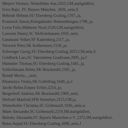
Meijers Viesturs, Nickelhütte Aue,2455,GM,startgeldfrei,
Ivica Rajic, FC Bayern München, 2036,,nein,S
Behrndt Helmut,SU Ebersberg-Grafing,1707,,ja,
Prautzsch Simon,Königskinder Hohentübingen,1798,,ja,
Levin Felix,Mülheim Nord,2528,GM,startgeldfrei,
Lawrenz Denny,SC Wolfratshausen,1693,,nein,
Gassmann Volker,SF Katernberg,2117,,ja,
Vorwerk Peter,SK Kolbermoor,1518,,ja,
Schweiger Georg,SU Ebersberg-Grafing,2055,CM,nein,S
Goldbeck Lars,SC Vaterstetten Grasbrunn,2095,,ja,J
Hümmler Thomas,SU Ebersberg-Grafing,1441,,ja,
Schlichtmann Robin,SK Bruckmühl,2181,,ja,
Reindl Moritz,,,,nein,
Khamenya Vitalia,SK Gräfelfing,1649,,ja,J
Jacobi Robin,Empor Erfurt,2214,,ja,
Bergerhoff Andreas,SK Bruckmühl,1969,,nein,
Herbold Manfred,SFB Steinsfurt,2115,CM,ja,
Winterholler Christina,SC Gröbenzell,1936,,nein,w
Maier Alexander,SC Gröbenzell,2219,IM,startgeldfrei,
Belezky Alexander,FC Bayern Muenchen e.V.,2375,IM,startgeldfrei,
Botos Arpad,SU Ebersberg-Grafing,1690,,nein,J