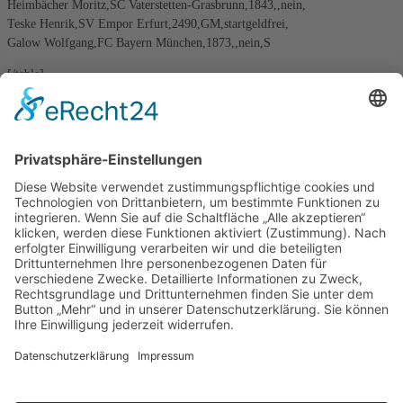
Heimbächer Moritz,SC Vaterstetten-Grasbrunn,1843,,nein,
Teske Henrik,SV Empor Erfurt,2490,GM,startgeldfrei,
Galow Wolfgang,FC Bayern München,1873,,nein,S
[/table]
*
w = weiblich / S = Senior bis Jahrgang 1956 / J = Jugendlicher ab Jahrgang 1997
B&O Schach960-Festival
B&O Schach960–Festival
alle Partien nachspielen
Rundenergebnisse
Fortschrittstabelle
Video: Freitag, 25.11.
Video: Samstag, 26.11.
Video: Sonntag, 27.11.
Ausstellung der Schach- und Kulturstiftung GHS
wir danken den Sponsoren