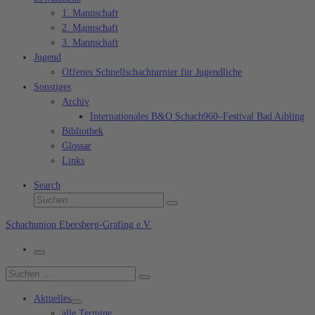
1. Mannschaft
2. Mannschaft
3. Mannschaft
Jugend
Offenes Schnellschachturnier für Jugendliche
Sonstiges
Archiv
Internationales B&O Schach960–Festival Bad Aibling
Bibliothek
Glossar
Links
Search
Suche
Suchen …
Schachunion Ebersberg-Grafing e.V.
Menü
Suche
Suchen …
Aktuelles
alle Termine