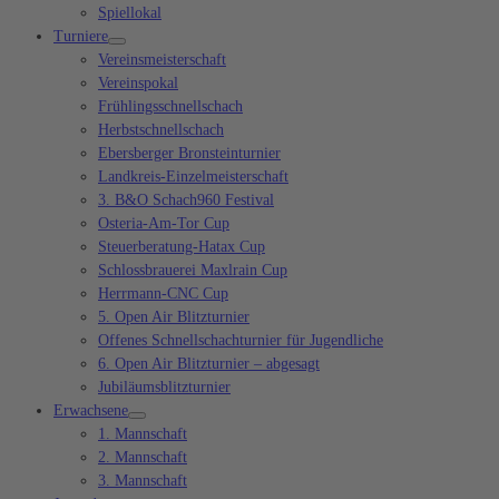
Spiellokal
Turniere
Vereinsmeisterschaft
Vereinspokal
Frühlingsschnellschach
Herbstschnellschach
Ebersberger Bronsteinturnier
Landkreis-Einzelmeisterschaft
3. B&O Schach960 Festival
Osteria-Am-Tor Cup
Steuerberatung-Hatax Cup
Schlossbrauerei Maxlrain Cup
Herrmann-CNC Cup
5. Open Air Blitzturnier
Offenes Schnellschachturnier für Jugendliche
6. Open Air Blitzturnier – abgesagt
Jubiläumsblitzturnier
Erwachsene
1. Mannschaft
2. Mannschaft
3. Mannschaft