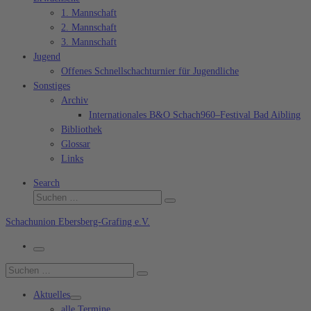
1. Mannschaft
2. Mannschaft
3. Mannschaft
Jugend
Offenes Schnellschachturnier für Jugendliche
Sonstiges
Archiv
Internationales B&O Schach960–Festival Bad Aibling
Bibliothek
Glossar
Links
Search
Suche
Suchen …
Schachunion Ebersberg-Grafing e.V.
Menü
Suche
Suchen …
Aktuelles
alle Termine