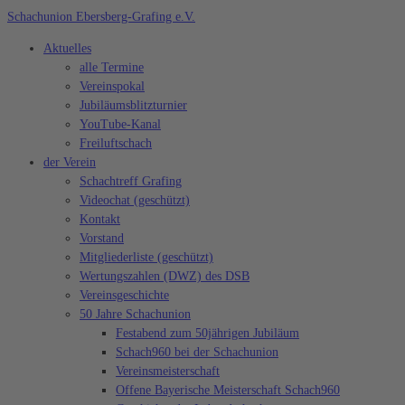
Zum
Schachunion Ebersberg-Grafing e.V.
Inhalt
Aktuelles
springen
alle Termine
Vereinspokal
Jubiläumsblitzturnier
YouTube-Kanal
Freiluftschach
der Verein
Schachtreff Grafing
Videochat (geschützt)
Kontakt
Vorstand
Mitgliederliste (geschützt)
Wertungszahlen (DWZ) des DSB
Vereinsgeschichte
50 Jahre Schachunion
Festabend zum 50jährigen Jubiläum
Schach960 bei der Schachunion
Vereinsmeisterschaft
Offene Bayerische Meisterschaft Schach960