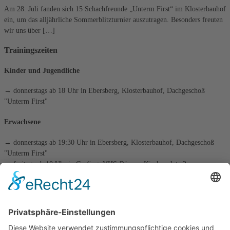
Am 28. Juli fanden sich 15 Schachfreunde „Unterm First“ im Klosterbauhof
ein, um das alljährliche Sommerblitzturnier auszutragen. Besonders freuten
wir uns über […]
Trainingszeiten
Kinder und Jugendliche
→ donnerstags ab 18 Uhr in Ebersberg, Klosterbauhof, Dachgeschoß
"Unterm First"
Erwachsene
→ donnerstags ab 19:30 Uhr in Ebersberg, Klosterbauhof, Dachgeschoß
"Unterm First"
→ freitags ab 18 Uhr in Grafing, VHS-Räume, Kirchenplatz 3
die tägliche Schachaufgabe
Kategorien