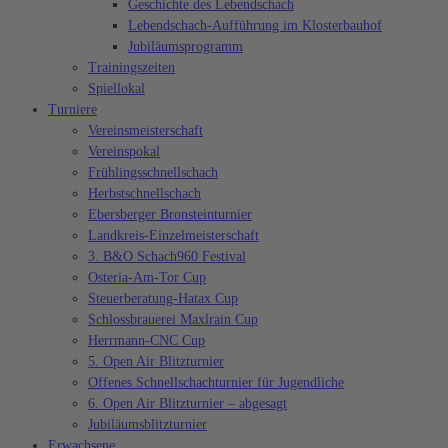
Geschichte des Lebendschach
Lebendschach-Aufführung im Klosterbauhof
Jubiläumsprogramm
Trainingszeiten
Spiellokal
Turniere
Vereinsmeisterschaft
Vereinspokal
Frühlingsschnellschach
Herbstschnellschach
Ebersberger Bronsteinturnier
Landkreis-Einzelmeisterschaft
3. B&O Schach960 Festival
Osteria-Am-Tor Cup
Steuerberatung-Hatax Cup
Schlossbrauerei Maxlrain Cup
Herrmann-CNC Cup
5. Open Air Blitzturnier
Offenes Schnellschachturnier für Jugendliche
6. Open Air Blitzturnier – abgesagt
Jubiläumsblitzturnier
Erwachsene