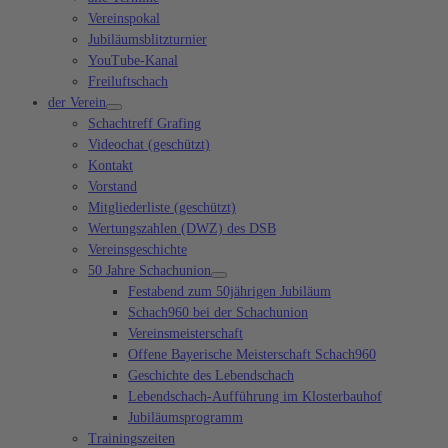
Vereinspokal
Jubiläumsblitzturnier
YouTube-Kanal
Freiluftschach
der Verein
Schachtreff Grafing
Videochat (geschützt)
Kontakt
Vorstand
Mitgliederliste (geschützt)
Wertungszahlen (DWZ) des DSB
Vereinsgeschichte
50 Jahre Schachunion
Festabend zum 50jährigen Jubiläum
Schach960 bei der Schachunion
Vereinsmeisterschaft
Offene Bayerische Meisterschaft Schach960
Geschichte des Lebendschach
Lebendschach-Aufführung im Klosterbauhof
Jubiläumsprogramm
Trainingszeiten