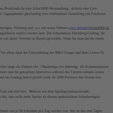
en Preisfonds für eine Schach960-Veranstaltung , drittens eine Live-
Tagungshotels gleichzeitig eine vielbeachtete Ausstellung mit Fotokunst
Vorträgen, Werbung und u.a. mit seiner Website
www.initiative
Schach960.de
gstheorie nutzlos werden lässt. Die Schachunion Ebersberg-Grafing, die
und war damit Vorreiter in Bayern geworden. Wann hat man das bei einem
. Vor allem dank der Unterstützung der B&O Gruppe und ihres Leiters Dr.
chon lange die Kämpfe der 1.Bundesliga live überträgt. Als Kommentatoren
entare und die gemachten Interviews während des Turniers können immer
nd am Sonntag hatten jeweils mehr als 2000 Personen den Stream live
ld aus nah und fern. Mehrere mit dem Spieltag konkurrierende
 bei, dass nicht mehr Spieler zu diesem spektakulären Schachereignis
er-Bonus von je 30 Sekunden pro Zug wurden von ihm an den drei Tagen