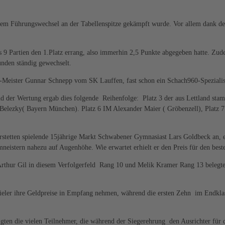
gem Führungswechsel an der Tabellenspitze gekämpft wurde. Vor allem dank de
s 9 Partien den 1.Platz errang, also immerhin 2,5 Punkte abgegeben hatte. Zu
unden ständig gewechselt.
-Meister Gunnar Schnepp vom SK Lauffen, fast schon ein Schach960-Spezialist
d der Wertung ergab dies folgende Reihenfolge: Platz 3 der aus Lettland sta
lezky( Bayern München). Platz 6 IM Alexander Maier ( Gröbenzell), Platz 7.
erstetten spielende 15jährige Markt Schwabener Gymnasiast Lars Goldbeck an, e
neistern nahezu auf Augenhöhe. Wie erwartet erhielt er den Preis für den best
Arthur Gil in diesem Verfolgerfeld Rang 10 und Melik Kramer Rang 13 belegten (
pieler ihre Geldpreise in Empfang nehmen, während die ersten Zehn im Endkl
en die vielen Teilnehmer, die während der Siegerehrung den Ausrichter für di