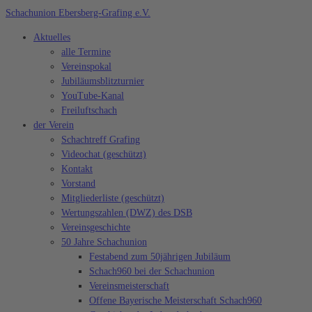
Zum
Schachunion Ebersberg-Grafing e.V.
Inhalt
Aktuelles
springen
alle Termine
Vereinspokal
Jubiläumsblitzturnier
YouTube-Kanal
Freiluftschach
der Verein
Schachtreff Grafing
Videochat (geschützt)
Kontakt
Vorstand
Mitgliederliste (geschützt)
Wertungszahlen (DWZ) des DSB
Vereinsgeschichte
50 Jahre Schachunion
Festabend zum 50jährigen Jubiläum
Schach960 bei der Schachunion
Vereinsmeisterschaft
Offene Bayerische Meisterschaft Schach960