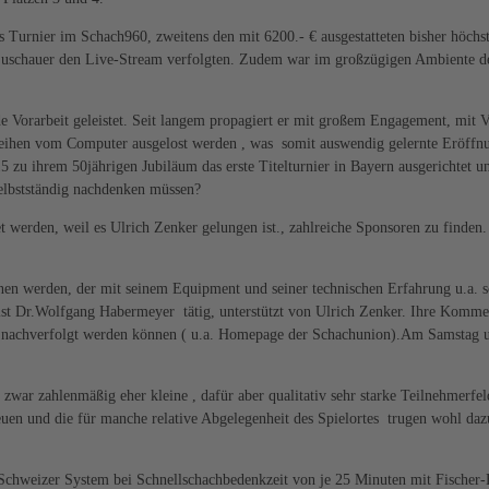
es Turnier im Schach960, zweitens den mit 6200.- € ausgestatteten bisher höchst
uschauer den Live-Stream verfolgten. Zudem war im großzügigen Ambiente des 
e Vorarbeit geleistet. Seit langem propagiert er mit großem Engagement, mit 
reihen vom Computer ausgelost werden , was somit auswendig gelernte Eröffnun
 zu ihrem 50jährigen Jubiläum das erste Titelturnier in Bayern ausgerichtet 
selbstständig nachdenken müssen?
t werden, weil es Ulrich Zenker gelungen ist., zahlreiche Sponsoren zu finden
n werden, der mit seinem Equipment und seiner technischen Erfahrung u.a. s
ist Dr.Wolfgang Habermeyer tätig, unterstützt von Ulrich Zenker. Ihre Komm
ch nachverfolgt werden können ( u.a. Homepage der Schachunion).Am Samstag u
war zahlenmäßig eher kleine , dafür aber qualitativ sehr starke Teilnehmerfe
en und die für manche relative Abgelegenheit des Spielortes trugen wohl dazu
ach Schweizer System bei Schnellschachbedenkzeit von je 25 Minuten mit Fisch