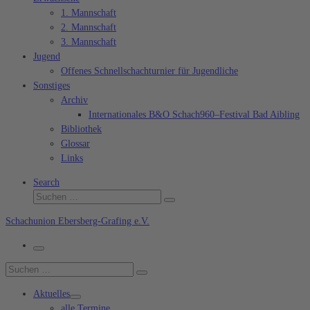
1. Mannschaft
2. Mannschaft
3. Mannschaft
Jugend
Offenes Schnellschachturnier für Jugendliche
Sonstiges
Archiv
Internationales B&O Schach960–Festival Bad Aibling
Bibliothek
Glossar
Links
Search
Suche
Suchen …
Schachunion Ebersberg-Grafing e.V.
Menü
Suche
Suchen …
Aktuelles
alle Termine