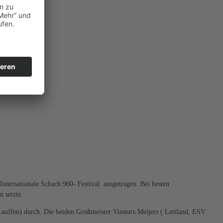
ternationale Schach 960- Festival ausgetragen. Bei besten
 setzte.
uffen) durch. Die beiden Großmeister Viesturs Meijers ( Lettland, ESV