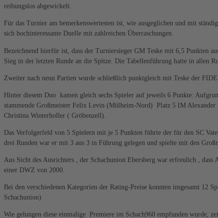
reibungslos abgewickelt.
Für das Turnier am bemerkenswertesten ist, wie ausgeglichen und mit ständi
sich hochinteressante Duelle mit zahlreichen Überraschungen.
Bezeichnend hierfür ist, dass der Turniersieger GM Teske mit 6,5 Punkten au
Sieg in der letzten Runde an die Spitze. Die Tabellenführung hatte in allen R
Zweiter nach neun Partien wurde schließlich punktgleich mit Teske der FIDE
Hinter diesem Duo kamen gleich sechs Spieler auf jeweils 6 Punkte: Aufgrun
stammende Großmeister Felix Levin (Mülheim-Nord) Platz 5 IM Alexander Be
Christina Winterholler ( Gröbenzell).
Das Verfolgerfeld von 5 Spielern mit je 5 Punkten führte der für den SC Vat
drei Runden war er mit 3 aus 3 in Führung gelegen und spielte mit den Großm
Aus Sicht des Ausrichters , der Schachunion Ebersberg war erfreulich , dass 
einer DWZ von 2000.
Bei den verschiedenen Kategorien der Rating-Preise konnten insgesamt 12 S
Schachunion)
Wie gelungen diese einmalige Premiere im Schach960 empfunden wurde, zeigt