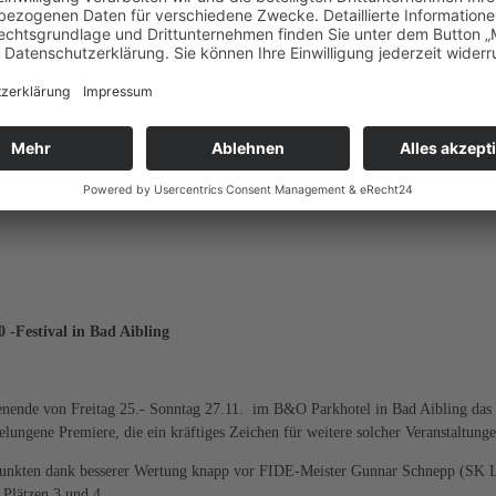
-Festival in Bad Aibling
nde von Freitag 25.- Sonntag 27.11. im B&O Parkhotel in Bad Aibling das In
ungene Premiere, die ein kräftiges Zeichen für weitere solcher Veranstaltungen
Punkten dank besserer Wertung knapp vor FIDE-Meister Gunnar Schnepp (SK La
Plätzen 3 und 4.