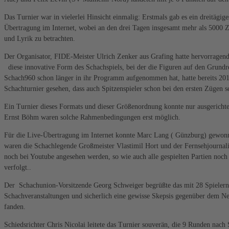
Das Turnier war in vielerlei Hinsicht einmalig: Erstmals gab es ein dreitägig
Übertragung im Internet, wobei an den drei Tagen insgesamt mehr als 5000 Z
und Lyrik zu betrachten.
Der Organisator, FIDE-Meister Ulrich Zenker aus Grafing hatte hervorragend
diese innovative Form des Schachspiels, bei der die Figuren auf den Grund
Schach960 schon länger in ihr Programm aufgenommen hat, hatte bereits 2015
Schachturnier gesehen, dass auch Spitzenspieler schon bei den ersten Zügen 
Ein Turnier dieses Formats und dieser Größenordnung konnte nur ausgerichte
Ernst Böhm waren solche Rahmenbedingungen erst möglich.
Für die Live-Übertragung im Internet konnte Marc Lang ( Günzburg) gewonne
waren die Schachlegende Großmeister Vlastimil Hort und der Fernsehjournal
noch bei Youtube angesehen werden, so wie auch alle gespielten Partien no
verfolgt..
Der Schachunion-Vorsitzende Georg Schweiger begrüßte das mit 28 Spielern z
Schachveranstaltungen und sicherlich eine gewisse Skepsis gegenüber dem Neu
fanden.
Schiedsrichter Chris Nicolai leitete das Turnier souverän, die 9 Runden n