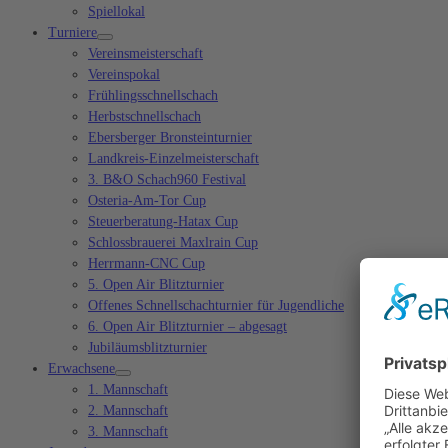
Spiellokal
Turniere
Vereinsmeisterschaft
Vereinspokal
Frühlingsschnellschach
Herbstschnellschach
Ebersberger Bronsteinturnier
Landkreis-Einzelmeisterschaft
3. B&O Schach960 Festival
Osteria-Am-Tor Cup
Steuerberatung-Hatax Cup
Schlossbrauerei Maxlrain Cup
Herrmann-CNC Cup
5. Open Air Blitzturnier
Offenes Schnellschachturnier für Jugendliche
6. Open Air Blitzturnier – abgesagt
Jubiläumsblitzturnier
Erwachsene
1. Mannschaft
2. Mannschaft
3. Mannschaft