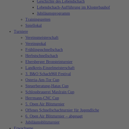
Geschichte des Lebendschach
Lebendschach-Aufführung im Klosterbauhof
Jubiläumsprogramm
Trainingszeiten
Spiellokal
Turniere
Vereinsmeisterschaft
Vereinspokal
Frühlingsschnellschach
Herbstschnellschach
Ebersberger Bronsteinturnier
Landkreis-Einzelmeisterschaft
3. B&O Schach960 Festival
Osteria-Am-Tor Cup
Steuerberatung-Hatax Cup
Schlossbrauerei Maxlrain Cup
Herrmann-CNC Cup
5. Open Air Blitzturnier
Offenes Schnellschachturnier für Jugendliche
6. Open Air Blitzturnier – abgesagt
Jubiläumsblitzturnier
Erwachsene