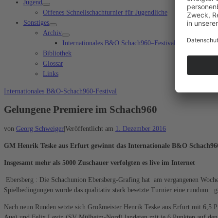
Jugend
Offenes Schnellschachturnier für Jugendliche
Sonstiges
Archiv
Internationales B&O Schach960–Festival Bad Aibling
Bibliothek
Glossar
Links
Internationales B&O-Schach960-Festival
Gelungene Premiere im Schach960
von
Georg Schweiger
|
Veröffentlicht am
1. Dezember 2016
GM Henrik Teske aus Erfurt gewinnt das Internationale B&O Schach960 
Insgesamt mehr als 5000 Zuschauer verfolgten es live im Internet
Ebersberg : Die Schachunion Ebersberg-Grafing hat am vergangenen Wochene
Spielbedingungen wurde das qualitativ stark besetzte Turnier eine rundum gel
Nach neun Runden setzte sich Großmeister Henrik Teske aus Erfurt mit 6,5 
Aue) und Felix Levin (SV Mülheim-Nord) landeten mit je 6 Punkten auf den 