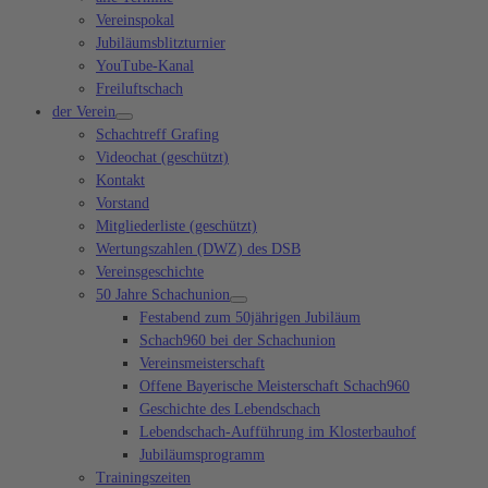
Vereinspokal
Jubiläumsblitzturnier
YouTube-Kanal
Freiluftschach
der Verein
Schachtreff Grafing
Videochat (geschützt)
Kontakt
Vorstand
Mitgliederliste (geschützt)
Wertungszahlen (DWZ) des DSB
Vereinsgeschichte
50 Jahre Schachunion
Festabend zum 50jährigen Jubiläum
Schach960 bei der Schachunion
Vereinsmeisterschaft
Offene Bayerische Meisterschaft Schach960
Geschichte des Lebendschach
Lebendschach-Aufführung im Klosterbauhof
Jubiläumsprogramm
Trainingszeiten