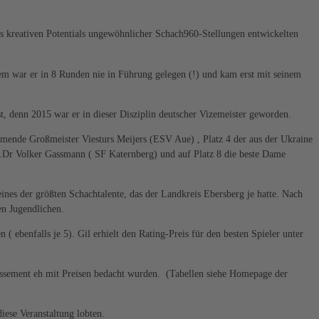
s kreativen Potentials ungewöhnlicher Schach960-Stellungen entwickelten
dem war er in 8 Runden nie in Führung gelegen (!) und kam erst mit seinem
, denn 2015 war er in dieser Disziplin deutscher Vizemeister geworden.
mmende Großmeister Viesturs Meijers (ESV Aue) , Platz 4 der aus der Ukraine
Dr Volker Gassmann ( SF Katernberg) und auf Platz 8 die beste Dame
ines der größten Schachtalente, das der Landkreis Ebersberg je hatte. Nach
en Jugendlichen.
 ebenfalls je 5). Gil erhielt den Rating-Preis für den besten Spieler unter
assement eh mit Preisen bedacht wurden. (Tabellen siehe Homepage der
ese Veranstaltung lobten.