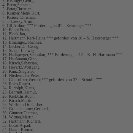
3, Kislinger,Georg,
4, Brem,Stephan,
5, Peter,Christian,
6, Kramer,Melik Kurt,
7, Krause,Christian,
8, Tikovsky,Armin,
9, Gil,Arthur, *** Forderung an 01 – Schweiger ***
10, Bauer,Frank,
11, Block,Jan,
12, Hartmann,Karl-Heinz,*** gefordert von 16 – S. Haslsperger ***
13, Einzinger,Johannes,
14, Becher,Dr. Georg,
15, Stangl,Ludwig,
16, Haslsperger,Sebastian, *** Forderung an 12 – K.-H. Hartmann ***
17, Haußmann,Gino,
18, Kirsch,Sebastian,
19, Heyartz,Wolfgang,
20, Kunz,Siegfried,
21, Niedermaier,Peter,
22, Clausnitzer,Werner,*** gefordert von 37 – Schmitt ***
23, Roiss,Rupert,
24, Rudolph,Klaus,
25, Behrndt,Helmut,
26, Keil,Christoph,
27, Kirsch,Martin,
28, Wolfram,Dr. Gisbert,
29, Grundhammer,Gerhard,
30, Güntner,Dietmar,
31, Wittner,Martin,
32, Hartmann,Richard,
33, Botos,Arpad,
34, Hauch,Konrad,