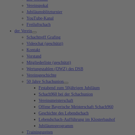
Vereinspokal
Jubiläumsblitzturnier
YouTube-Kanal
Freiluftschach
der Verein
Schachtreff Grafing
Videochat (geschützt)
Kontakt
Vorstand
Mitgliederliste (geschützt)
Wertungszahlen (DWZ) des DSB
Vereinsgeschichte
50 Jahre Schachunion
Festabend zum 50jährigen Jubiläum
Schach960 bei der Schachunion
Vereinsmeisterschaft
Offene Bayerische Meisterschaft Schach960
Geschichte des Lebendschach
Lebendschach-Aufführung im Klosterbauhof
Jubiläumsprogramm
Trainingszeiten