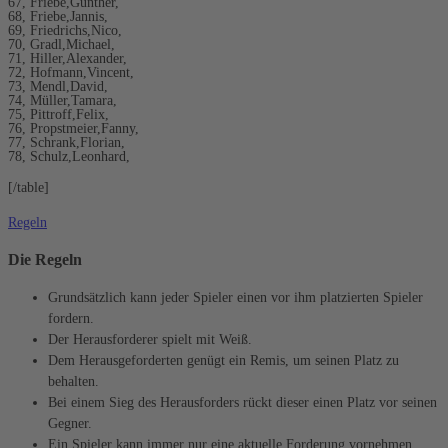
67, Friebe,Gunther,
68, Friebe,Jannis,
69, Friedrichs,Nico,
70, Gradl,Michael,
71, Hiller,Alexander,
72, Hofmann,Vincent,
73, Mendl,David,
74, Müller,Tamara,
75, Pittroff,Felix,
76, Propstmeier,Fanny,
77, Schrank,Florian,
78, Schulz,Leonhard,
[/table]
Regeln
Die Regeln
Grundsätzlich kann jeder Spieler einen vor ihm platzierten Spieler
fordern.
Der Herausforderer spielt mit Weiß.
Dem Herausgeforderten genügt ein Remis, um seinen Platz zu
behalten.
Bei einem Sieg des Herausforders rückt dieser einen Platz vor seinen
Gegner.
Ein Spieler kann immer nur eine aktuelle Forderung vornehmen.