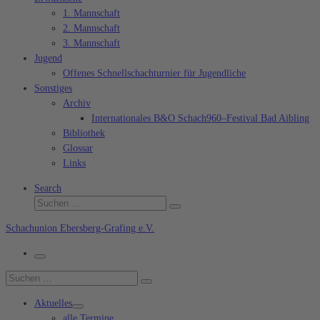
1. Mannschaft
2. Mannschaft
3. Mannschaft
Jugend
Offenes Schnellschachturnier für Jugendliche
Sonstiges
Archiv
Internationales B&O Schach960–Festival Bad Aibling
Bibliothek
Glossar
Links
Search
Suche
Suchen …
Schachunion Ebersberg-Grafing e.V.
Menü
Suche
Suchen …
Aktuelles
alle Termine