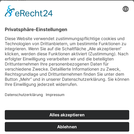
"Unterm First"
Erwachsene
→ donnerstags ab 19:30 Uhr in Ebersberg, Klosterbauhof, Dachgeschoß
"Unterm First"
→ freitags ab 18 Uhr in Grafing, VHS-Räume, Kirchenplatz 3
die tägliche Schachaufgabe
Kategorien
Kategorien
Archiv
Archiv
Impressum
Datenschutzerklärung
Beiträge abonnieren (
RSS
)