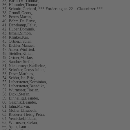
35, Barth,Dr. Thomas,
36, Hümmler,Thomas,
37, Schmitt,Gerhard, *** Forderung an 22 – Clausnitzer ***
38, Grundl,Georg,
39, Peters,Martin,
40, Böhm,Dr. Ernst,
41, Dänekamp,Felix,
42, Huber,Dominik,
43, Ismair,Simon,
44, Klinker,Kai,
45, Ortner,Fabian,
46, Bichler,Manuel,
47, Anker,Winfried,
48, Steidler,Kilian,
49, Ortner,Markus,
50, Sandner,Stefan,
51, Niedermeyr,Karlheinz,
52, Schröter,Denys Julien,
53, Daser,Matthias,
54, Schött,Jan-Eric,
55, Luberstetter,Korbinian,
56, Luberstetter,Benedikt,
57, Würmseer,Florian,
58, Dickl,Stefan,
59, Einhellig,Leander,
60, Gaschik,Leander,
61, Jahn,Marvin,
62, Moller,Elisabeth,
63, Riederer-Heisig,Petra,
64, Vernickel,Fabian,
65, Würmseer,Stefan,
66, Apitz,Laurin,