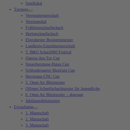
Spiellokal
Turniere
Vereinsmeisterschaft
Vereinspokal
Frühlingsschnellschach
Herbstschnellschach
Ebersberger Bronsteinturnier
Landkreis-Einzelmeisterschaft
3. B&O Schach960 Festival
Osteria-Am-Tor Cup
Steuerberatung-Hatax Cup
Schlossbrauerei Maxlrain Cup
Herrmann-CNC Cup
5. Open Air Blitzturnier
Offenes Schnellschachturnier für Jugendliche
6. Open Air Blitzturnier – abgesagt
Jubiläumsblitzturnier
Erwachsene
1. Mannschaft
2. Mannschaft
3. Mannschaft