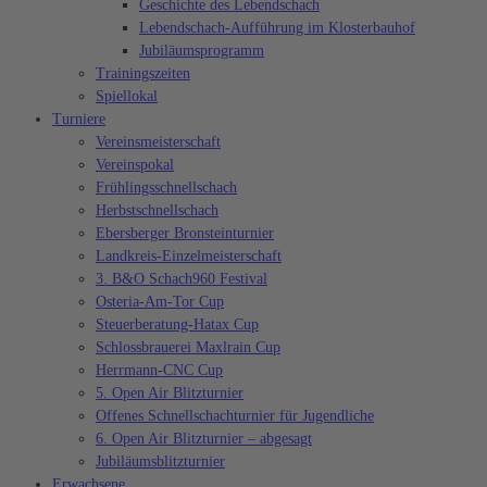
Geschichte des Lebendschach
Lebendschach-Aufführung im Klosterbauhof
Jubiläumsprogramm
Trainingszeiten
Spiellokal
Turniere
Vereinsmeisterschaft
Vereinspokal
Frühlingsschnellschach
Herbstschnellschach
Ebersberger Bronsteinturnier
Landkreis-Einzelmeisterschaft
3. B&O Schach960 Festival
Osteria-Am-Tor Cup
Steuerberatung-Hatax Cup
Schlossbrauerei Maxlrain Cup
Herrmann-CNC Cup
5. Open Air Blitzturnier
Offenes Schnellschachturnier für Jugendliche
6. Open Air Blitzturnier – abgesagt
Jubiläumsblitzturnier
Erwachsene