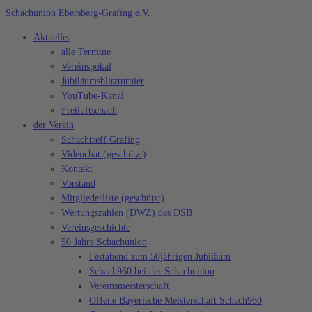
Zum
Schachunion Ebersberg-Grafing e.V.
Inhalt
Aktuelles
springen
alle Termine
Vereinspokal
Jubiläumsblitzturnier
YouTube-Kanal
Freiluftschach
der Verein
Schachtreff Grafing
Videochat (geschützt)
Kontakt
Vorstand
Mitgliederliste (geschützt)
Wertungszahlen (DWZ) des DSB
Vereinsgeschichte
50 Jahre Schachunion
Festabend zum 50jährigen Jubiläum
Schach960 bei der Schachunion
Vereinsmeisterschaft
Offene Bayerische Meisterschaft Schach960