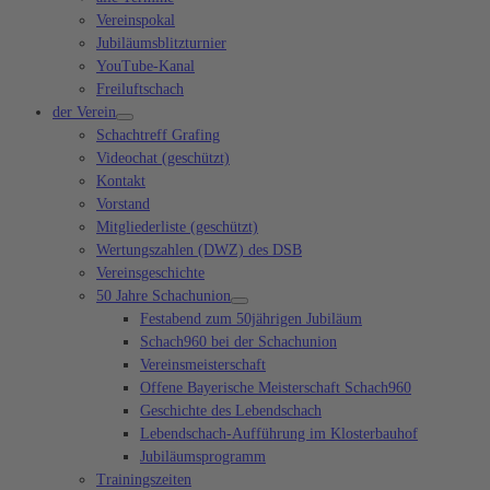
Vereinspokal
Jubiläumsblitzturnier
YouTube-Kanal
Freiluftschach
der Verein
Schachtreff Grafing
Videochat (geschützt)
Kontakt
Vorstand
Mitgliederliste (geschützt)
Wertungszahlen (DWZ) des DSB
Vereinsgeschichte
50 Jahre Schachunion
Festabend zum 50jährigen Jubiläum
Schach960 bei der Schachunion
Vereinsmeisterschaft
Offene Bayerische Meisterschaft Schach960
Geschichte des Lebendschach
Lebendschach-Aufführung im Klosterbauhof
Jubiläumsprogramm
Trainingszeiten