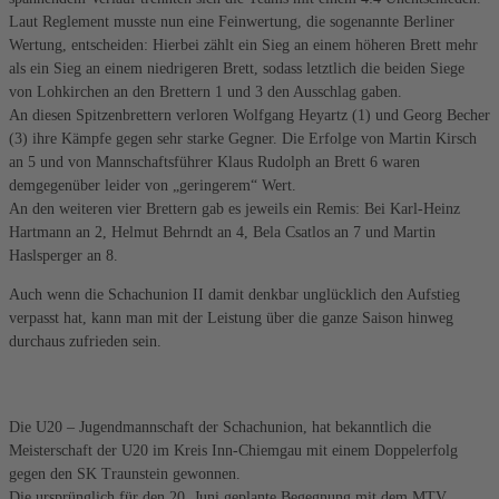
Laut Reglement musste nun eine Feinwertung, die sogenannte Berliner
Wertung, entscheiden: Hierbei zählt ein Sieg an einem höheren Brett mehr
als ein Sieg an einem niedrigeren Brett, sodass letztlich die beiden Siege
von Lohkirchen an den Brettern 1 und 3 den Ausschlag gaben.
An diesen Spitzenbrettern verloren Wolfgang Heyartz (1) und Georg Becher
(3) ihre Kämpfe gegen sehr starke Gegner. Die Erfolge von Martin Kirsch
an 5 und von Mannschaftsführer Klaus Rudolph an Brett 6 waren
demgegenüber leider von „geringerem“ Wert.
An den weiteren vier Brettern gab es jeweils ein Remis: Bei Karl-Heinz
Hartmann an 2, Helmut Behrndt an 4, Bela Csatlos an 7 und Martin
Haslsperger an 8.
Auch wenn die Schachunion II damit denkbar unglücklich den Aufstieg
verpasst hat, kann man mit der Leistung über die ganze Saison hinweg
durchaus zufrieden sein.
Die U20 – Jugendmannschaft der Schachunion, hat bekanntlich die
Meisterschaft der U20 im Kreis Inn-Chiemgau mit einem Doppelerfolg
gegen den SK Traunstein gewonnen.
Die ursprünglich für den 20. Juni geplante Begegnung mit dem MTV