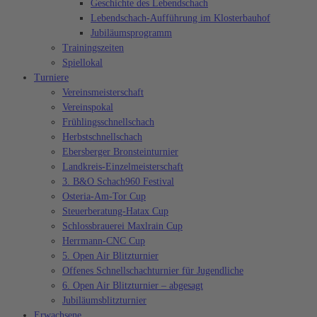
Geschichte des Lebendschach
Lebendschach-Aufführung im Klosterbauhof
Jubiläumsprogramm
Trainingszeiten
Spiellokal
Turniere
Vereinsmeisterschaft
Vereinspokal
Frühlingsschnellschach
Herbstschnellschach
Ebersberger Bronsteinturnier
Landkreis-Einzelmeisterschaft
3. B&O Schach960 Festival
Osteria-Am-Tor Cup
Steuerberatung-Hatax Cup
Schlossbrauerei Maxlrain Cup
Herrmann-CNC Cup
5. Open Air Blitzturnier
Offenes Schnellschachturnier für Jugendliche
6. Open Air Blitzturnier – abgesagt
Jubiläumsblitzturnier
Erwachsene