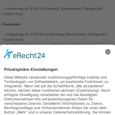
→ donnerstags ab 18 Uhr in Ebersberg, Klosterbauhof, Dachgeschoß
"Unterm First"
Erwachsene
→ donnerstags ab 19:30 Uhr in Ebersberg, Klosterbauhof, Dachgeschoß
"Unterm First"
→ freitags ab 18 Uhr in Grafing, VHS-Räume, Kirchenplatz 3
die tägliche Schachaufgabe
Kategorien
Kategorien
Archiv
Archiv
Beitragsnavigation