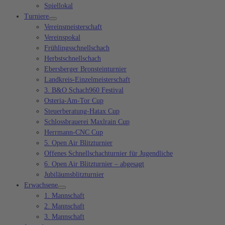
Spiellokal
Turniere
Vereinsmeisterschaft
Vereinspokal
Frühlingsschnellschach
Herbstschnellschach
Ebersberger Bronsteinturnier
Landkreis-Einzelmeisterschaft
3. B&O Schach960 Festival
Osteria-Am-Tor Cup
Steuerberatung-Hatax Cup
Schlossbrauerei Maxlrain Cup
Herrmann-CNC Cup
5. Open Air Blitzturnier
Offenes Schnellschachturnier für Jugendliche
6. Open Air Blitzturnier – abgesagt
Jubiläumsblitzturnier
Erwachsene
1. Mannschaft
2. Mannschaft
3. Mannschaft