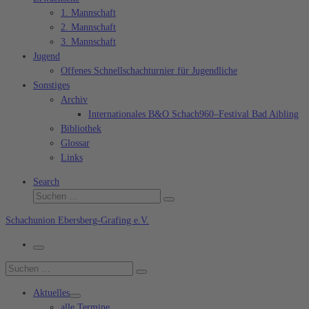
1. Mannschaft
2. Mannschaft
3. Mannschaft
Jugend
Offenes Schnellschachturnier für Jugendliche
Sonstiges
Archiv
Internationales B&O Schach960–Festival Bad Aibling
Bibliothek
Glossar
Links
Search
Suche
Suchen …
Schachunion Ebersberg-Grafing e.V.
Menü
Suche
Suchen …
Aktuelles
alle Termine