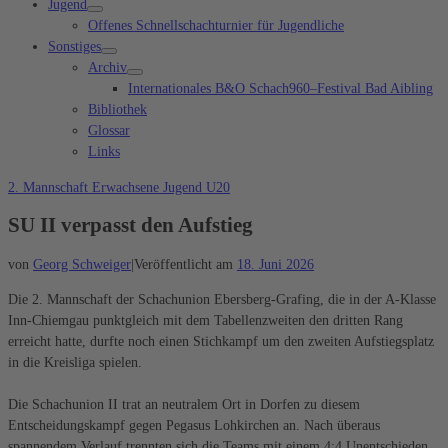
Jugend
Offenes Schnellschachturnier für Jugendliche
Sonstiges
Archiv
Internationales B&O Schach960–Festival Bad Aibling
Bibliothek
Glossar
Links
2. Mannschaft
Erwachsene
Jugend
U20
SU II verpasst den Aufstieg
von
Georg Schweiger
|
Veröffentlicht am
18. Juni 2026
Die 2. Mannschaft der Schachunion Ebersberg-Grafing, die in der A-Klasse
Inn-Chiemgau punktgleich mit dem Tabellenzweiten den dritten Rang
erreicht hatte, durfte noch einen Stichkampf um den zweiten Aufstiegsplatz
in die Kreisliga spielen.
Die Schachunion II trat an neutralem Ort in Dorfen zu diesem
Entscheidungskampf gegen Pegasus Lohkirchen an. Nach überaus
spannendem Verlauf trennten sich die Teams mit einem 4:4 Unentschieden.