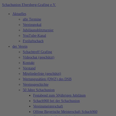
Zum
Schachunion Ebersberg-Grafing e.V.
Inhalt
Aktuelles
springen
alle Termine
Vereinspokal
Jubiläumsblitzturnier
YouTube-Kanal
Freiluftschach
der Verein
Schachtreff Grafing
Videochat (geschützt)
Kontakt
Vorstand
Mitgliederliste (geschützt)
Wertungszahlen (DWZ) des DSB
Vereinsgeschichte
50 Jahre Schachunion
Festabend zum 50jährigen Jubiläum
Schach960 bei der Schachunion
Vereinsmeisterschaft
Offene Bayerische Meisterschaft Schach960