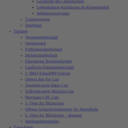
Geschichte des Lebendschach
Lebendschach-Aufführung im Klosterbauhof
Jubiläumsprogramm
Trainingszeiten
Spiellokal
Turniere
Vereinsmeisterschaft
Vereinspokal
Frühlingsschnellschach
Herbstschnellschach
Ebersberger Bronsteinturnier
Landkreis-Einzelmeisterschaft
3. B&O Schach960 Festival
Osteria-Am-Tor Cup
Steuerberatung-Hatax Cup
Schlossbrauerei Maxlrain Cup
Herrmann-CNC Cup
5. Open Air Blitzturnier
Offenes Schnellschachturnier für Jugendliche
6. Open Air Blitzturnier – abgesagt
Jubiläumsblitzturnier
Erwachsene