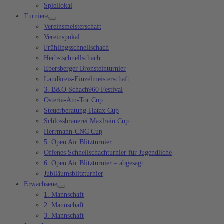
Spiellokal
Turniere
Vereinsmeisterschaft
Vereinspokal
Frühlingsschnellschach
Herbstschnellschach
Ebersberger Bronsteinturnier
Landkreis-Einzelmeisterschaft
3. B&O Schach960 Festival
Osteria-Am-Tor Cup
Steuerberatung-Hatax Cup
Schlossbrauerei Maxlrain Cup
Herrmann-CNC Cup
5. Open Air Blitzturnier
Offenes Schnellschachturnier für Jugendliche
6. Open Air Blitzturnier – abgesagt
Jubiläumsblitzturnier
Erwachsene
1. Mannschaft
2. Mannschaft
3. Mannschaft