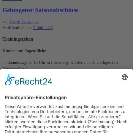
Gelungener Saisonabschluss
von
Georg Schweiger
Veröffentlicht am
7. Juli 2022
Trainingszeiten
Kinder und Jugendliche
→ donnerstags ab 18 Uhr in Ebersberg, Klosterbauhof, Dachgeschoß
"Unterm First"
Erwachsene
→ donnerstags ab 19:30 Uhr in Ebersberg, Klosterbauhof, Dachgeschoß
"Unterm First"
→ freitags ab 18 Uhr in Grafing, VHS-Räume, Kirchenplatz 3
die tägliche Schachaufgabe