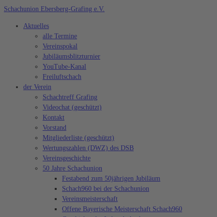
Zum
Schachunion Ebersberg-Grafing e.V.
Inhalt
Aktuelles
springen
alle Termine
Vereinspokal
Jubiläumsblitzturnier
YouTube-Kanal
Freiluftschach
der Verein
Schachtreff Grafing
Videochat (geschützt)
Kontakt
Vorstand
Mitgliederliste (geschützt)
Wertungszahlen (DWZ) des DSB
Vereinsgeschichte
50 Jahre Schachunion
Festabend zum 50jährigen Jubiläum
Schach960 bei der Schachunion
Vereinsmeisterschaft
Offene Bayerische Meisterschaft Schach960