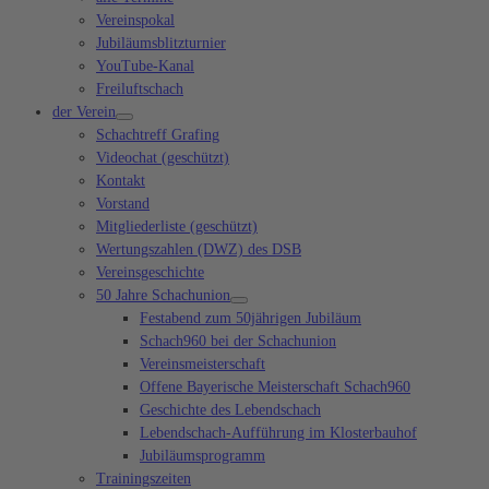
Vereinspokal
Jubiläumsblitzturnier
YouTube-Kanal
Freiluftschach
der Verein
Schachtreff Grafing
Videochat (geschützt)
Kontakt
Vorstand
Mitgliederliste (geschützt)
Wertungszahlen (DWZ) des DSB
Vereinsgeschichte
50 Jahre Schachunion
Festabend zum 50jährigen Jubiläum
Schach960 bei der Schachunion
Vereinsmeisterschaft
Offene Bayerische Meisterschaft Schach960
Geschichte des Lebendschach
Lebendschach-Aufführung im Klosterbauhof
Jubiläumsprogramm
Trainingszeiten