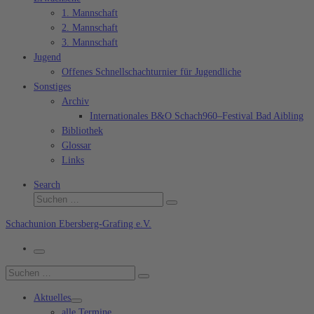
1. Mannschaft
2. Mannschaft
3. Mannschaft
Jugend
Offenes Schnellschachturnier für Jugendliche
Sonstiges
Archiv
Internationales B&O Schach960–Festival Bad Aibling
Bibliothek
Glossar
Links
Search
Suche
Suchen …
Schachunion Ebersberg-Grafing e.V.
Menü
Suche
Suchen …
Aktuelles
alle Termine