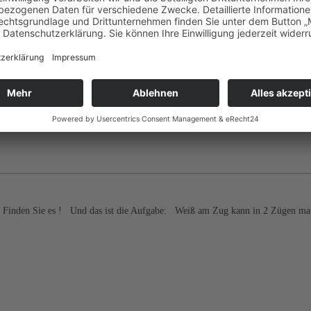
n. Finden Sie es ! Und das ist die Aufgabe: Weiß am Zug kann in 2 Zügen ma