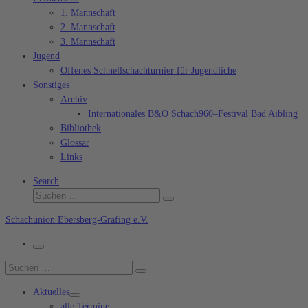
1. Mannschaft
2. Mannschaft
3. Mannschaft
Jugend
Offenes Schnellschachturnier für Jugendliche
Sonstiges
Archiv
Internationales B&O Schach960–Festival Bad Aibling
Bibliothek
Glossar
Links
Search
Suche
Suchen …
Schachunion Ebersberg-Grafing e.V.
Menü
Suche
Suchen …
Aktuelles
alle Termine