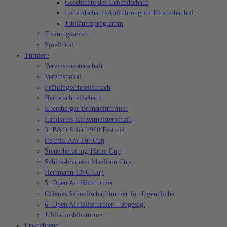
Geschichte des Lebendschach
Lebendschach-Aufführung im Klosterbauhof
Jubiläumsprogramm
Trainingszeiten
Spiellokal
Turniere
Vereinsmeisterschaft
Vereinspokal
Frühlingsschnellschach
Herbstschnellschach
Ebersberger Bronsteinturnier
Landkreis-Einzelmeisterschaft
3. B&O Schach960 Festival
Osteria-Am-Tor Cup
Steuerberatung-Hatax Cup
Schlossbrauerei Maxlrain Cup
Herrmann-CNC Cup
5. Open Air Blitzturnier
Offenes Schnellschachturnier für Jugendliche
6. Open Air Blitzturnier – abgesagt
Jubiläumsblitzturnier
Erwachsene