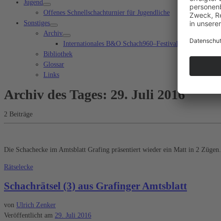
Jugend
Offenes Schnellschachturnier für Jugendliche
Sonstiges
Archiv
Internationales B&O Schach960–Festival Bad Aibling
Bibliothek
Glossar
Links
Archiv des Tages:
29. Juli 2016
2 Beiträge
Die Schachecke im Amtsblatt Grafing präsentiert wieder ein Matt in 2 Züge
Rätselecke
Schachrätsel (3) aus Grafinger Amtsblatt
von
Ulrich Zenker
Veröffentlicht am
29. Juli 2016