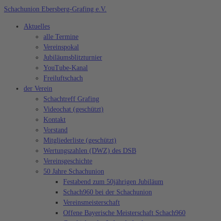
Zum
Schachunion Ebersberg-Grafing e.V.
Inhalt
Aktuelles
springen
alle Termine
Vereinspokal
Jubiläumsblitzturnier
YouTube-Kanal
Freiluftschach
der Verein
Schachtreff Grafing
Videochat (geschützt)
Kontakt
Vorstand
Mitgliederliste (geschützt)
Wertungszahlen (DWZ) des DSB
Vereinsgeschichte
50 Jahre Schachunion
Festabend zum 50jährigen Jubiläum
Schach960 bei der Schachunion
Vereinsmeisterschaft
Offene Bayerische Meisterschaft Schach960