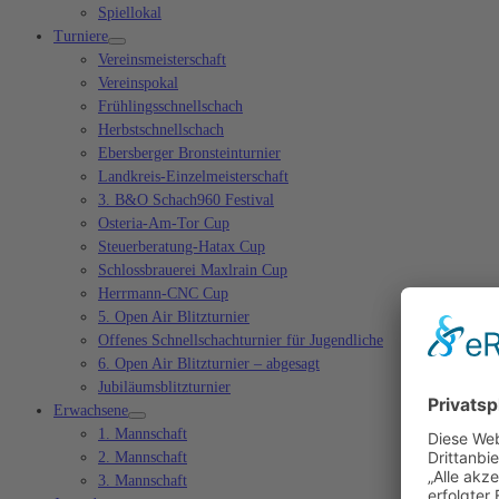
Spiellokal
Turniere
Vereinsmeisterschaft
Vereinspokal
Frühlingsschnellschach
Herbstschnellschach
Ebersberger Bronsteinturnier
Landkreis-Einzelmeisterschaft
3. B&O Schach960 Festival
Osteria-Am-Tor Cup
Steuerberatung-Hatax Cup
Schlossbrauerei Maxlrain Cup
Herrmann-CNC Cup
5. Open Air Blitzturnier
Offenes Schnellschachturnier für Jugendliche
6. Open Air Blitzturnier – abgesagt
Jubiläumsblitzturnier
Erwachsene
1. Mannschaft
2. Mannschaft
3. Mannschaft