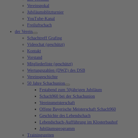
Vereinspokal
Jubiläumsblitzturnier
YouTube-Kanal
Freiluftschach
der Verein
Schachtreff Grafing
Videochat (geschützt)
Kontakt
Vorstand
Mitgliederliste (geschützt)
Wertungszahlen (DWZ) des DSB
Vereinsgeschichte
50 Jahre Schachunion
Festabend zum 50jährigen Jubiläum
Schach960 bei der Schachunion
Vereinsmeisterschaft
Offene Bayerische Meisterschaft Schach960
Geschichte des Lebendschach
Lebendschach-Aufführung im Klosterbauhof
Jubiläumsprogramm
Trainingszeiten